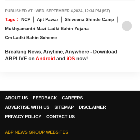
PUBLISHED AT : WED, SEPTEMBER 4,2024, 12:34 PM (IST)
Tags :
NCP
Ajit Pawar
Shivsena Shinde Camp
Mukhyamantri Mazi Ladki Bahin Yojana
Cm Ladki Bahin Scheme
Breaking News, Anytime, Anywhere - Download
ABPLIVE on
Android
and
iOS
now!
ABOUT US
FEEDBACK
CAREERS
ADVERTISE WITH US
SITEMAP
DISCLAIMER
PRIVACY POLICY
CONTACT US
ABP NEWS GROUP WEBSITES