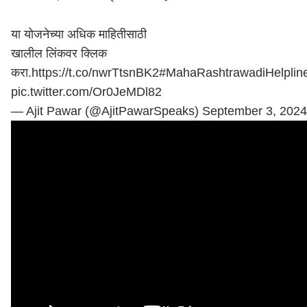
या योजनेच्या अधिक माहितीसाठी
खालील लिंकवर क्लिक
करा.
https://t.co/nwrTtsnBK2
#MahaRashtrawadiHelplin
pic.twitter.com/Or0JeMDl82
— Ajit Pawar (@AjitPawarSpeaks)
September 3, 2024