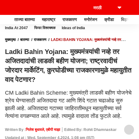
ताज्या बातम्या
महाराष्ट्र
राजकारण
मनोरंजन
क्रीडा
बिझनेस
India At 2047
फिफा विश्वचषक
Ideas of India
मुख्यपृष्ठ
बातम्या
राजकारण
LADKI BAHIN YOJANA: मुख्यमंत्र्यांची नव्हे तर
अजितदादांची लाडकी बहीण योजना; राष्ट्रवादीचं जोरदार मार्केटिंग, कुरघोडीच्या राजकारणामुळे
Ladki Bahin Yojana: मुख्यमंत्र्यांची नव्हे तर
महायुतीत वाद पेटणार?
अजितदादांची लाडकी बहीण योजना; राष्ट्रवादीचं
जोरदार मार्केटिंग, कुरघोडीच्या राजकारणामुळे महायुतीत
वाद पेटणार?
CM Ladki Bahin Scheme: मुख्यमंत्री लाडकी बहीण योजनेचे
श्रेय घेण्यासाठी अजितदादा गट आणि शिंदे गटात चढाओढ सुरु
झाली आहे. अजितदादा गटाच्या जाहिरातीमधून महायुतीच्या सर्व
नेत्यांना वगळण्यात आले आहे. त्यामुळे वादाला तोंड फुटले आहे.
Written By :
निलेश बुधावले, एबीपी माझा
Edited By: Rohit Dhamnaskar
Updated at : Wed, September 4,2024, 1:08 pm (IST)