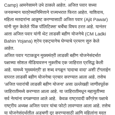
Camp) आमनेसामने उभे ठाकले आहेत. अजित पवार सध्या
जनसन्मान यात्रेच्यानिमित्ताने राज्यभरात फिरत आहेत. याशिवाय,
महिला मतदारांना आकृ्ष्ट करण्यासाठी अजित पवार (Ajit Pawar)
यांनी सुरु केलेले 'पिंक पॉलिटिक्स' चर्चेचा विषय ठरत आहे. यानंतर
आता अजित पवार यांनी थेट लाडकी बहीण योजनेचे (CM Ladki
Bahin Yojana) श्रेय एकट्यानेच घेण्याचे प्रयत्न सुरु केले
आहेत.
अजित पवार गटाकडून मुख्यमंत्री लाडकी बहीण योजनेसंदर्भात
पक्षाच्या सोशल मीडियावरुन नुकतीच एक जाहिरात प्रसिद्ध केली
आहे. यामध्ये 'मुख्यमंत्री' हा शब्द वगळून 'दादाचा वादा' अशी टॅगलाईन
वापरत लाडकी बहीण योजनेचा प्रचार करण्यात आला आहे. तसेच
'अजित पवारांची लाडकी बहीण योजना' असा उल्लेखही जाणीवपूर्वक
जाहिरातीमध्ये करण्यात आला आहे. या जाहिरातीमधून महायुतीच्या
सर्व नेत्यांना वगळण्यात आले आहे. केवळ राष्ट्रवादी काँग्रेस पक्षाचे
राष्ट्रीय अध्यक्ष अजित पवार यांचा फोटो लावण्यात आला आहे. तसेच
या योजनेसंदर्भातील अडचणी दूर करण्यासाठी आणि महिलांना मदत