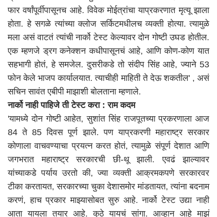
फार वर्षांपूर्वीपासूनच आहे. विवेक मोईत्रांचा याप्रकरणात मृत्यू झाला
होता. हे सगळे त्यांच्या क्लोज सर्किटमधीलच व्यक्ती होत्या. त्यामुळे
मला असं वाटतं त्यांची नार्को टेस्ट केल्यावर दोन गोष्टी उघड होतील.
एक म्हणजे ड्रग कनेक्शन कधीपासूनचं आहे, आणि कोण-कोण यात
सहभागी होतं, हे समजेल. दुसरीकडे तो संदीप सिंह आहे, ज्याने 53
फोन केले भाजप कार्यालयात. त्याचीही माहिती ते देऊ शकतील' , असं
सचिन सावंत एबीपी माझाशी बोलताना म्हणाले.
नार्को नाही पाहिजे ती टेस्ट करा : राम कदम
'यामध्ये दोन गोष्टी आहेत, सुशांत सिंह राजपूतच्या प्रकरणाला आज
84 ते 85 दिवस पूर्ण झाले. पण याप्रकरणी महाराष्ट्र सरकार
कोणाला वाचवण्याचा प्रयत्न करत होतं, त्यामुळे संपूर्ण देशात आणि
जगभरात महाराष्ट्र सरकारची छी-थू झाली. एवढं झाल्यावर
यांच्याकडे पर्याय उरतो की, ज्या व्यक्ती आक्रमकपणे सरकारवर
टीका करतायत, सरकारच्या चुका देशासमोर मांडतायत, त्यांना बदनाम
करणं, हाच प्रकार माझ्यासोबत सुरु आहे. नार्को टेस्ट उद्या नाही
आता यायला तयार आहे. कुठे यायचं सांगा. आव्हान आहे माझं