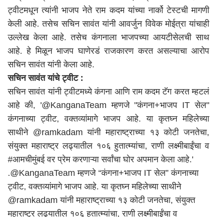
ट्वीटमधून त्यांनी भाजप नेते राम कदम यांच्या नार्को टेस्टची मागणी
केली आहे. तसेच सचिन सावंत यांनी आवर्जुन विवेक मोईत्रा यांचाही
उल्लेख केला आहे. तसेच कंगनाला भाजपच्या आयटीसेलची साथ
आहे. हे मिळून भाजप घाणेरडं राजकारण करत असल्याचा आरोप
सचिन सावंत यांनी केला आहे.
सचिन सावंत यांचे ट्वीट :
सचिन सावंत यांनी ट्वीटमध्ये कंगना आणि राम कदम टॅग करत म्हटलं
आहे की, '@KanganaTeam म्हणजे "कंगना+भाजप IT सेल"
कंगनाच्या ट्वीट, वक्तव्यांमागे भाजप आहे. या कृतघ्न महिलेच्या
साथीने @ramkadam यांनी महाराष्ट्राच्या १३ कोटी जनतेचा,
संयुक्त महाराष्ट्र लढ्यातील १०६ हुतात्म्यांचा, राणी लक्ष्मीबाईंचा व
#आमचीमुंबई वर प्रेम करणाऱ्या सर्वांचा घोर अपमान केला आहे.'
.
@KanganaTeam
म्हणजे “कंगना+भाजप IT सेल” कंगनाच्या
ट्वीट, वक्तव्यांमागे भाजप आहे. या कृतघ्न महिलेच्या साथीने
@ramkadam
यांनी महाराष्ट्राच्या १३ कोटी जनतेचा, संयुक्त
महाराष्ट्र लढ्यातील १०६ हुतात्म्यांचा, राणी लक्ष्मीबाईंचा व