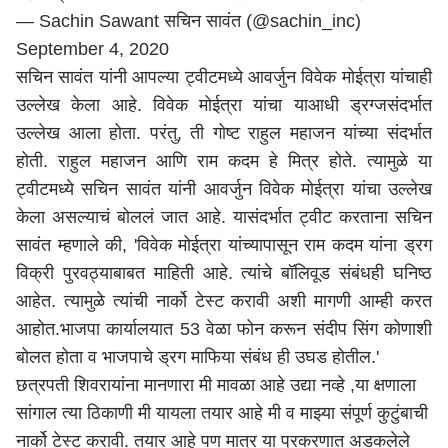
— Sachin Sawant सचिन सावंत (@sachin_inc)
September 4, 2020
सचिन सावंत यांनी आपल्या ट्वीटमध्ये आवर्जुन विवेक मोईत्रा यांचाही
उल्लेख केला आहे. विवेक मोईत्रा यांचा याआधी ड्रग्जसंदर्भात
उल्लेख आला होता. परंतु, ती गोष्ट राहुल महाजन यांच्या संदर्भात
होती. राहुल महाजन आणि राम कदम हे मित्र होते. त्यामुळे या
ट्वीटमध्ये सचिन सावंत यांनी आवर्जुन विवेक मोईत्रा यांचा उल्लेख
केला असल्याचं बोललं जात आहे. यासंदर्भात ट्वीट करताना सचिन
सावंत म्हणाले की, 'विवेक मोईत्रा यांच्यापासून राम कदम यांना ड्रग
विक्री पुरवठ्याबाबत माहिती आहे. त्यांचे बॉलिवूड संबंधही घनिष्ठ
आहेत. त्यामुळे त्यांची नार्को टेस्ट करावी अशी मागणी आम्ही करत
आहोत.भाजपा कार्यालयात 53 वेळा फोन करून संदीप सिंग कोणाशी
बोलत होता व भाजपाचे ड्रग माफिया संबंध ही उघड होतील.'
छत्रपती शिवरायांना मानणारा मी मावळा आहे उद्या नव्हे ,या क्षणाला
सांगाल त्या ठिकाणी मी यायला तयार आहे मी व माझ्या संपूर्ण कुटुंबाची
नार्को टेस्ट करावी. तयार आहे पण मात्र या प्रकरणात अडकलेले