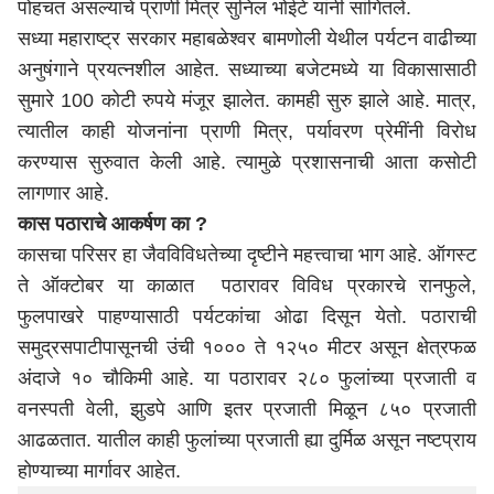
पोहचत असल्याचे प्राणी मित्र सुनिल भोईटे यांनी सांगितले.
सध्या
महाराष्ट्र
सरकार महाबळेश्वर बामणोली येथील पर्यटन वाढीच्या
अनुषंगाने प्रयत्नशील आहेत. सध्याच्या बजेटमध्ये या विकासासाठी
सुमारे 100 कोटी रुपये मंजूर झालेत. कामही सुरु झाले आहे. मात्र,
त्यातील काही योजनांना प्राणी मित्र, पर्यावरण प्रेमींनी विरोध
करण्यास सुरुवात केली आहे. त्यामुळे प्रशासनाची आता कसोटी
लागणार आहे.
कास पठाराचे आकर्षण का ?
कासचा परिसर हा जैवविविधतेच्या दृष्टीने महत्त्वाचा भाग आहे. ऑगस्ट
ते ऑक्टोबर या काळात पठारावर विविध प्रकारचे रानफुले,
फुलपाखरे पाहण्यासाठी पर्यटकांचा ओढा दिसून येतो. पठाराची
समुद्रसपाटीपासूनची उंची १००० ते १२५० मीटर असून क्षेत्रफळ
अंदाजे १० चौकिमी आहे. या पठारावर २८० फुलांच्या प्रजाती व
वनस्पती वेली, झुडपे आणि इतर प्रजाती मिळून ८५० प्रजाती
आढळतात. यातील काही फुलांच्या प्रजाती ह्या दुर्मिळ असून नष्टप्राय
होण्याच्या मार्गावर आहेत.