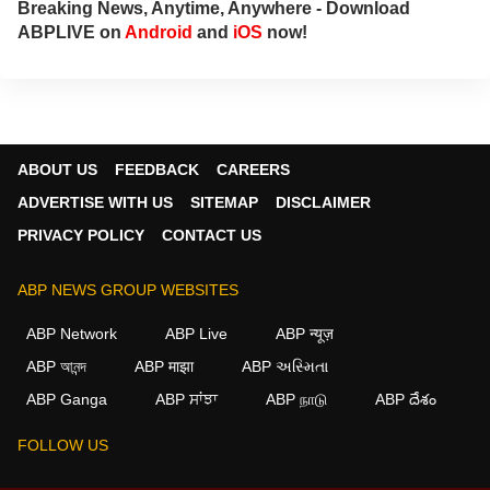
Breaking News, Anytime, Anywhere - Download
ABPLIVE on
Android
and
iOS
now!
ABOUT US
FEEDBACK
CAREERS
ADVERTISE WITH US
SITEMAP
DISCLAIMER
PRIVACY POLICY
CONTACT US
ABP NEWS GROUP WEBSITES
ABP Network
ABP Live
ABP न्यूज़
ABP আনন্দ
ABP माझा
ABP અસ્મિતા
ABP Ganga
ABP ਸਾਂਝਾ
ABP நாடு
ABP దేశం
FOLLOW US