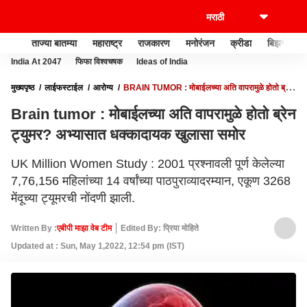
ताज्या बातम्या
महाराष्ट्र
राजकारण
मनोरंजन
क्रीडा
बिझनेस
India At 2047
फिफा विश्वचषक
Ideas of India
मुख्यपृष्ठ
लाईफस्टाईल
आरोग्य
BRAIN TUMOR : मोबाईलच्या अति वापरामुळे होतो ब्रेन
ट्युमर? अभ्यासात धक्कादायक खुलासा समोर
Brain tumor : मोबाईलच्या अति वापरामुळे होतो ब्रेन
ट्युमर? अभ्यासात धक्कादायक खुलासा समोर
UK Million Women Study : 2001 प्रश्नावली पूर्ण केलेल्या
7,76,156 महिलांच्या 14 वर्षांच्या पाठपुराव्यादरम्यान, एकूण 3268
मेंदूच्या ट्यूमरची नोंदणी झाली.
Written By :
एबीपी माझा वेब टीम
Edited By: प्रिया मोहिते
Updated at : Sun, May 1,2022, 12:54 pm (IST)