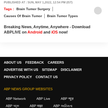
PUBLISHED AT : SUN, MAY 1,2022, 12:54 PM (IST)
Tags :
Brain Tumor Surgery
Causes Of Brain Tumor
Brain Tumor Types
Breaking News, Anytime, Anywhere - Download
ABPLIVE on
Android
and
iOS
now!
ABOUT US
FEEDBACK
CAREERS
ADVERTISE WITH US
SITEMAP
DISCLAIMER
PRIVACY POLICY
CONTACT US
ABP NEWS GROUP WEBSITES
ABP Network
ABP Live
ABP न्यूज़
ABP আনন্দ
ABP माझा
ABP અસ્મિતા