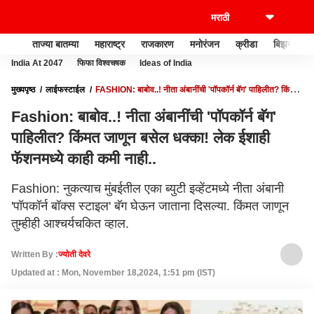
ताज्या बातम्या
महाराष्ट्र
राजकारण
मनोरंजन
क्रीडा
बिझनेस
India At 2047
फिफा विश्वचषक
Ideas of India
मुख्यपृष्ठ
लाईफस्टाईल
FASHION: बाबोव..! नीता अंबानींची 'पॉपकॉर्न बॅग' पाहिलीत? किंमत
जाणून बसेल धक्का! लेक ईशाही फॅशनमध्ये काही कमी नाही..
Fashion: बाबोव..! नीता अंबानींची 'पॉपकॉर्न बॅग'
पाहिलीत? किंमत जाणून बसेल धक्का! लेक ईशाही
फॅशनमध्ये काही कमी नाही..
Fashion: नुकत्याच मुंबईतील एका ब्युटी इव्हेंटमध्ये नीता अंबानी
'पॉपकॉर्न बॉक्स स्टाइल' बॅग घेऊन जाताना दिसल्या. किंमत जाणून
तुम्हीही आश्चर्यचकित व्हाल.
Written By :
ज्योती देवरे
Updated at : Mon, November 18,2024, 1:51 pm (IST)