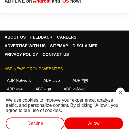
ABPLIVE on
Android
and
iOS
now!
ABOUT US
FEEDBACK
CAREERS
ADVERTISE WITH US
SITEMAP
DISCLAIMER
PRIVACY POLICY
CONTACT US
ABP NEWS GROUP WEBSITES
ABP Network
ABP Live
ABP न्यूज़
ABP আনন্দ
ABP माझा
ABP અસ્મિતા
×
ABP Ganga
ABP ਸਾਂਝਾ
ABP நாடு
ABP దేశం
We use cookies to improve your experience, analyze
traffic, and personalize content. By clicking "Allow", you
FOLLOW US
agree to our use of cookies.
Decline
Allow