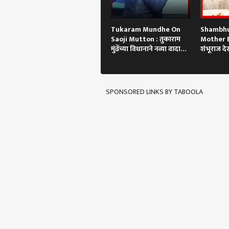
Tukaram Mundhe On
Shambhu
Saoji Mutton : तुकाराम
Mother Bi
मुंढेंच्या विधानाने नव्या वादाला
शंभूराज देस
फोडणी
साधेपणाने
SPONSORED LINKS BY TABOOLA