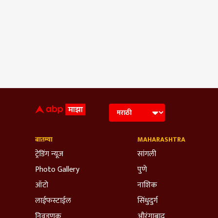
बातम्या
MAHARASHTRA
ट्रेडिंग न्यूज
सांगली
Photo Gallery
पुणे
ऑटो
नाशिक
लाईफस्टाईल
सिंधुदुर्ग
निवडणूक
औरंगाबाद