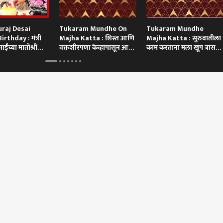
raj Desai
Tukaram Mundhe On
Tukaram Mundhe
rthday : मंत्री
Majha Katta : शिस्त आणि
Majha Katta : सुरुवातीला
ाईंच्या मातोश्रींचा
वक्तशीरपणा केव्हापासून आणि
काम करताना मला खूप त्रास
 वाढदिवस साजरा
कसा?
झाला!