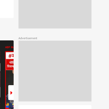
Advertisement
ABP MAJHA BATMYA
POLITICS
POLITICS