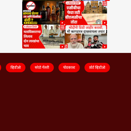
व्हिडीओ
फोटो गॅलरी
पॉडकास्ट
शॉर्ट व्हिडीओ