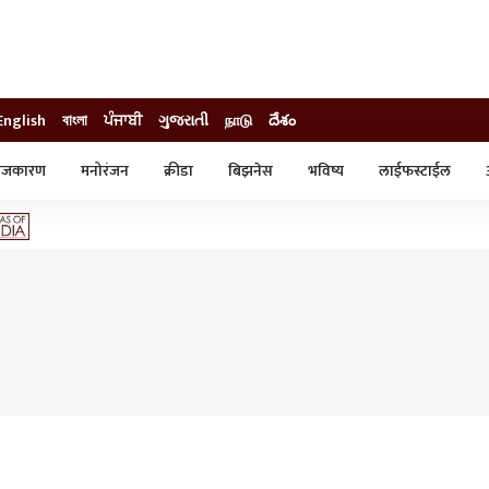
English
বাংলা
ਪੰਜਾਬੀ
ગુજરાતી
நாடு
దేశం
ाजकारण
मनोरंजन
क्रीडा
बिझनेस
भविष्य
लाईफस्टाईल
स्टाईल
क्राईम
व्यापार-उद्योग
ट्रेडिंग
ऑटो