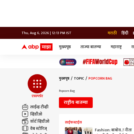
मराठी
हिंदी
Thu, Aug 6, 2026 | 12:13 PM IST
मुख्यपृष्ठ
ताज्या बातम्या
महाराष्ट्र
र
बातम्या
जॅाब माझा
लाईफ
भारत
महाराष्ट्र
टेक-गॅजेट
मुंबई
ऑटो
टेलिव्हिजन
विश्व
विश्व
मुख्यपृष्ठ
TOPIC
POPCORN BAG
कोल्हापूर
पुणे
Popcorn Bag
नवी मुंबई
एक्स्प्लोर
अमरावती
राष्ट्रीय बातम्या
अहमदनगर
लाईव्ह टीव्ही
अकोला
व्हिडीओ
शॉर्ट व्हिडीओ
लाईफस्टाईल
वेब स्टोरिज्
Fashion: बाबोव..! नीता