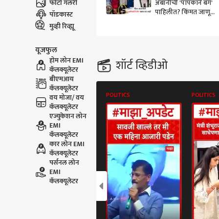
फोटो गॅलरी
अंबानींची 'पॉपकॉर्न बॅग'
पाहिलीत? किंमत जाणून
पॉडकास्ट
बसेल धक्का! लेक ईशाही
मुव्ही रिव्ह्यू
फॅशनमध्ये काही कमी
नाही..
यूजफुल
होम लोन EMI
शॉर्ट व्हिडीओ
कॅलक्यूलेटर
बीएमआय
कॅलक्यूलेटर
POLITICS
POLITICS
वय मोजा/ वय
कॅलक्यूलेटर
एज्युकेशन लोन
EMI
कॅलक्यूलेटर
कार लोन EMI
कॅलक्यूलेटर
पर्सनल लोन
EMI
कॅलक्यूलेटर