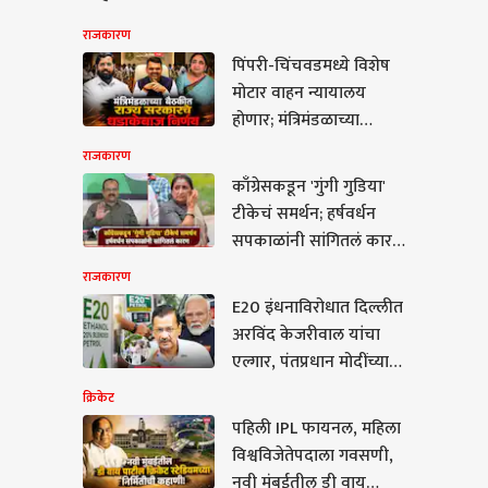
राजकारण
पिंपरी-चिंचवडमध्ये विशेष
मोटार वाहन न्यायालय
होणार; मंत्रिमंडळाच्या
बैठकीत राज्य सरकारचे 7
राजकारण
धडाकेबाज निर्णय
काँग्रेसकडून 'गुंगी गुडिया'
टीकेचं समर्थन; हर्षवर्धन
सपकाळांनी सांगितलं कारण,
सुनेत्रा पवारांना मोलाचा
राजकारण
सल्ला
E20 इंधनाविरोधात दिल्लीत
ेट
अरविंद केजरीवाल यांचा
एल्गार, पंतप्रधान मोदींच्या
निवासस्थानाकडे आपचा
क्रिकेट
मोर्चा; अमेरिकेच्या
पहिली IPL फायनल, महिला
दबावाखाली देशावर निर्णय
विश्वविजेतेपदाला गवसणी,
ली IPL फायनल, महिला
थोपवल्याचा आरोप
नवी मुंबईतील डी वाय
वविजेतेपदाला गवसणी,