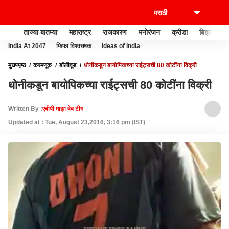
ताज्या बातम्या
महाराष्ट्र
राजकारण
मनोरंजन
क्रीडा
बिझनेस
India At 2047
फिफा विश्वचषक
Ideas of India
मुख्यपृष्ठ
करमणूक
बॉलीवूड
धोनीकडून बायोपिकच्या राईट्सची 80 कोटींना विक्री
धोनीकडून बायोपिकच्या राईट्सची 80 कोटींना विक्री
Written By :
एबीपी माझा वेब टीम
Updated at : Tue, August 23,2016, 3:16 pm (IST)