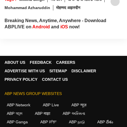
Mohammad Azharuddin
मोहम्मद अझरुद्दीन
Breaking News, Anytime, Anywhere - Download
ABPLIVE on
Android
and
iOS
now!
ABOUT US
FEEDBACK
CAREERS
ADVERTISE WITH US
SITEMAP
DISCLAIMER
PRIVACY POLICY
CONTACT US
ABP NEWS GROUP WEBSITES
ABP Network
ABP Live
ABP न्यूज़
ABP আনন্দ
ABP माझा
ABP અસ્મિતા
ABP Ganga
ABP ਸਾਂਝਾ
ABP நாடு
ABP దేశం