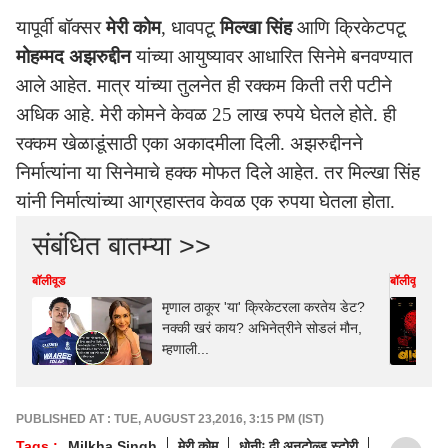
यापूर्वी बॉक्सर
मेरी कोम
, धावपटू
मिल्खा सिंह
आणि क्रिकेटपटू
मोहम्मद अझरुद्दीन
यांच्या आयुष्यावर आधारित सिनेमे बनवण्यात
आले आहेत. मात्र यांच्या तुलनेत ही रक्कम किती तरी पटीने
अधिक आहे. मेरी कोमने केवळ 25 लाख रुपये घेतले होते. ही
रक्कम खेळाडूंसाठी एका अकादमीला दिली. अझरुद्दीनने
निर्मात्यांना या सिनेमाचे हक्क मोफत दिले आहेत. तर मिल्खा सिंह
यांनी निर्मात्यांच्या आग्रहास्तव केवळ एक रुपया घेतला होता.
संबंधित बातम्या >>
बॉलीवूड
बॉलीवूड
मृणाल ठाकूर 'या' क्रिकेटरला करतेय डेट?
नक्की खरं काय? अभिनेत्रीने सोडलं मौन,
म्हणाली...
PUBLISHED AT : TUE, AUGUST 23,2016, 3:15 PM (IST)
Tags :
Milkha Singh
मेरी कोम
धोनीः दी अनटोल्ड स्टोरी