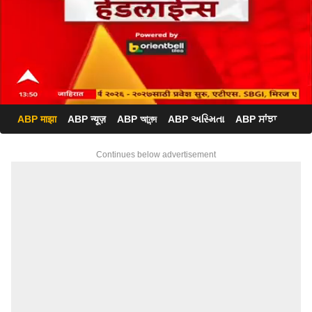
ABP माझा
ABP न्यूज़
ABP আনন্দ
ABP અસ્મિતા
ABP ਸਾਂਝਾ
Continues below advertisement