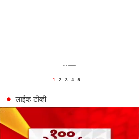
ी
1
2
3
4
5
लाईव्ह टीव्ही