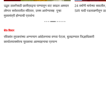
24 वर्षांनी मायेच्या सावलीत, लेक परतला आईच्या कुशीत;
देवेंद्र फडणवीसांकडे केसा
SIR यादी पडताळणीतून उलगडा, अश्रूंचा बांध फुटला
केंद्रात गेल्यास धर्मेंद्र प्
हर्षवर्धन सपकाळांची खोच
शेत-शिवार
रविकांत तुपकरांच्या अन्नत्याग आंदोलनाचा वणवा पेटला, बुलढाण्यात जिल्हाधिकारी
कार्यालयासमोरच युवकाचा आत्मदहनाचा प्रयत्न