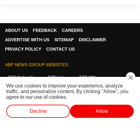
ABOUT US
FEEDBACK
CAREERS
ADVERTISE WITH US
SITEMAP
DISCLAIMER
PRIVACY POLICY
CONTACT US
ABP NEWS GROUP WEBSITES
×
ABP Network
ABP Live
ABP न्यूज़
We use cookies to improve your experience, analyze
ABP আনন্দ
ABP माझा
ABP અસ્મિતા
traffic, and personalize content. By clicking "Allow", you
ABP Ganga
ABP ਸਾਂਝਾ
ABP நாடு
ABP దేశం
agree to our use of cookies.
FOLLOW US
Decline
Allow
लाईव्ह टीव्ही
शॉर्ट व्हिडीओ
व्हिडीओ
पॉडकास्ट
This website follows the
DNPA Code of Ethics.
Copyright@2026.
All rights reserved.