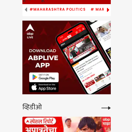
#MAHARASHTRA POLITICS
# MARATHI NEWS
व्हिडीओ
low
े वादंग