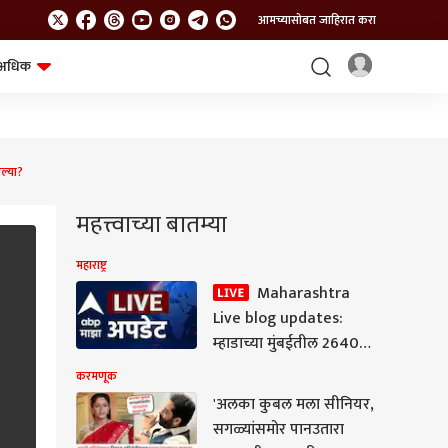
आमच्यासोबत जाहिरात करा
अधिक
शेत-शिवार
भविष्य
ल्या?
महत्त्वाच्या बातम्या
महाराष्ट्र
Maharashtra
Live blog updates:
म्हाडाच्या मुंबईतील 2640
घरांसाठी आज लॉटरी
करमणूक
निघणार, अर्जदारांची
'अलका कुबल मला सीनियर,
धाकधूक वाढली
सगळ्यांसमोर पानउतारा