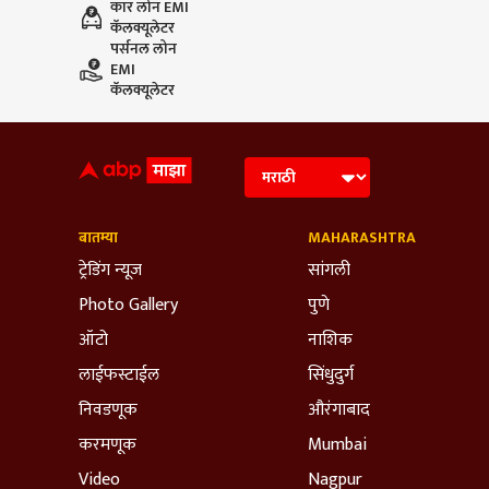
कार लोन EMI
कॅलक्यूलेटर
पर्सनल लोन
EMI
कॅलक्यूलेटर
बातम्या
MAHARASHTRA
ट्रेडिंग न्यूज
सांगली
Photo Gallery
पुणे
ऑटो
नाशिक
लाईफस्टाईल
सिंधुदुर्ग
निवडणूक
औरंगाबाद
करमणूक
Mumbai
Video
Nagpur