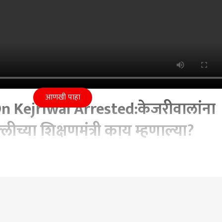
आणखी पाहा
n Kejriwal Arrested:केजरीवालांना
ीच्या शिक्षणमंत्री काय म्हणाल्या?
2 AM (IST)
ted : केजरीवालांना ईडीकडून अटक, दिल्लीच्या शिक्षणमंत्री काय म्हण
 Live
Prakash Ambedkar
Sambhaji Bhide
Hingoli Earthquake
ind Kejriwal News
Abp Maza Marathi Live
ABP Majha