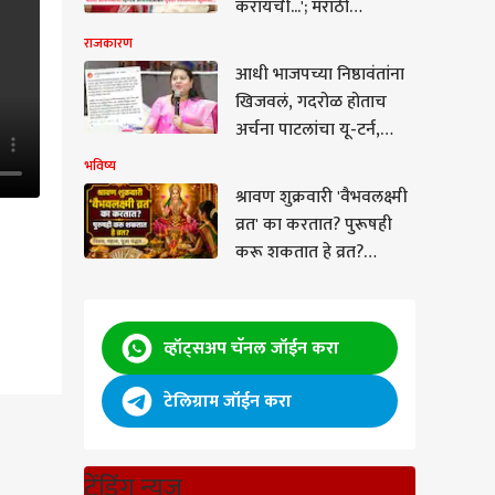
करायची...'; मराठी
अभिनेत्याचा भुवया
राजकारण
उंचावणारा खुलासा
आधी भाजपच्या निष्ठावंतांना
खिजवलं, गदरोळ होताच
अर्चना पाटलांचा यू-टर्न,
म्हणाल्या, 'माझ्या टीमने
भविष्य
चुकून पोस्ट टाकली'
श्रावण शुक्रवारी 'वैभवलक्ष्मी
व्रत' का करतात? पुरूषही
करू शकतात हे व्रत?
शुक्रवारीच का करतात?
व्रताचे नियम, धार्मिक महत्त्व,
पूजा पद्धत...
व्हॉट्सअप चॅनल जॉईन करा
टेलिग्राम जॉईन करा
ाल्या?
ट्रेंडिंग न्यूज