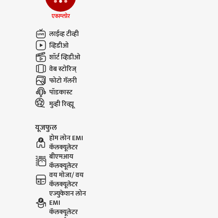
एक्स्प्लोर
लाईव्ह टीव्ही
व्हिडीओ
शॉर्ट व्हिडीओ
वेब स्टोरिज्
फोटो गॅलरी
पॉडकास्ट
मुव्ही रिव्ह्यू
Aditya Thackeray on
CJP dele
यूजफुल
Mayor Bunglow :
in Sambh
होम लोन EMI
महापौरांना ताजमहाल
चे शिष्टमं
कॅलक्यूलेटर
बांधायचा आहे? आदित्य
दाखल | A
बीएमआय
ठाकरेंची टीका
कॅलक्यूलेटर
वय मोजा/ वय
कॅलक्यूलेटर
एज्युकेशन लोन
EMI
कॅलक्यूलेटर