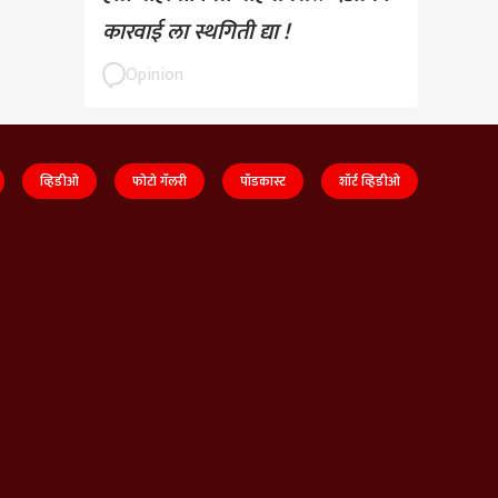
कारवाई ला स्थगिती द्या !
Opinion
व्हिडीओ
फोटो गॅलरी
पॉडकास्ट
शॉर्ट व्हिडीओ