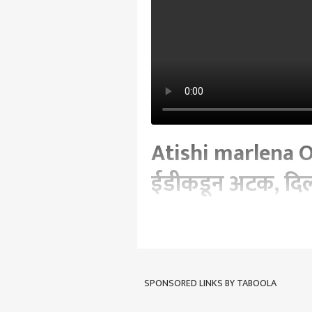
Atishi marlena O
ईडीकडून अटक, दिल्ल
Written By :
सलमान शेख
| 22 Mar 2024 07:3
Atishi marlena On Kejriwal Arres
SPONSORED LINKS BY TABOOLA
Tags :
Arvind Kejriwal
Abp Majha
Kolhapur Airport
Kolhapur
Arv