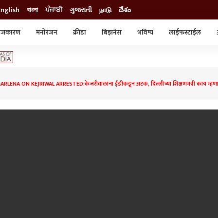
English
বাংলা
ਪੰਜਾਬੀ
ગુજરાતી
நாடு
దేశం
ाजकारण
मनोरंजन
क्रीडा
बिझनेस
भविष्य
लाईफस्टाईल
स्टाईल
क्राईम
व्यापार-उद्योग
ट्रेडिंग
ऑटो
ARLENA ON KEJRIWAL ARRESTED:केजरीवालांना ईडीकडून अटक, दिल्लीच्या शिक्षणमंत्री काय म्हणा