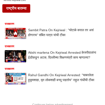
Arvind Kejriwal Live
राष्ट्रीय बातम्या
राजकारण
Sambit Patra On Kejriwal : "घोटाळे कराल तर असं
होणारच" संबित पात्रा यांची टीका
राजकारण
Atishi marlena On Kejriwal Arrested:केजरीवालांना
ईडीकडून अटक, दिल्लीच्या शिक्षणमंत्री काय म्हणाल्या?
राजकारण
Rahul Gandhi On Kejriwal Arrested: "घाबरलेला
हुकूमशाहा, मृत लोकशाही बनवू पाहतोय" राहुल गांधींची टीका
Continues below advertisement