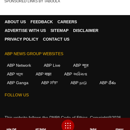
SPONSORED LINKS BY TABOOLA
ABOUT US
FEEDBACK
CAREERS
ADVERTISE WITH US
SITEMAP
DISCLAIMER
PRIVACY POLICY
CONTACT US
ABP NEWS GROUP WEBSITES
ABP Network
ABP Live
ABP न्यूज़
ABP আনন্দ
ABP माझा
ABP અસ્મિતા
ABP Ganga
ABP ਸਾਂਝਾ
ABP நாடு
ABP దేశం
FOLLOW US
This website follows the
DNPA Code of Ethics.
Copyright@2026.
All rights reserved.
लाईव्ह टीव्ही
शॉर्ट व्हिडीओ
व्हिडीओ
पॉडकास्ट