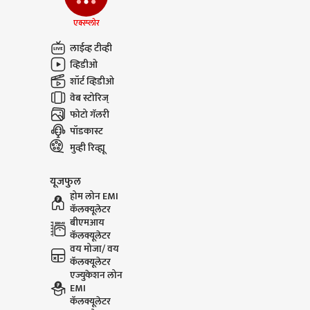
Tukaram Mundhe On
Narendr
एक्स्प्लोर
Saoji Mutton : तुकाराम
Jantar M
मुंढेंच्या विधानाने नव्या वादाला
आणि माझ्
लाईव्ह टीव्ही
फोडणी
शिवीगाळ, 
व्हिडीओ
व्हिडिओ पो
शॉर्ट व्हिडीओ
वेब स्टोरिज्
फोटो गॅलरी
पॉडकास्ट
मुव्ही रिव्ह्यू
यूजफुल
होम लोन EMI
कॅलक्यूलेटर
बीएमआय
कॅलक्यूलेटर
वय मोजा/ वय
कॅलक्यूलेटर
एज्युकेशन लोन
EMI
कॅलक्यूलेटर