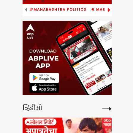
#MAHARASHTRA POLITICS
# MARATHI NEWS
low
े वादंग
 गुड्डा,
gress
खोरी
व्हिडीओ
बई
काय