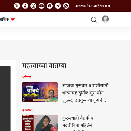
आमच्यासोबत जाहिरात करा
अधिक
शेत-शिवार
भविष्य
महत्त्वाच्या बातम्या
भविष्य
आजचा गुरूवार 6 राशींसाठी
भाग्याचा! दुर्मिळ शुभ योग
जुळले, दत्तगुरूंच्या कृपेने
कोण भाग्यशाली? आजचे
बुलढाणा
राशीभविष्य वाचा...
कुठल्याही वैद्यकीय
मदतीविना महिलेनं