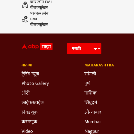
कार लोन EMI
कॅलक्यूलेटर
पर्सनल लोन
EMI
कॅलक्यूलेटर
बातम्या
MAHARASHTRA
ट्रेडिंग न्यूज
सांगली
Photo Gallery
पुणे
ऑटो
नाशिक
लाईफस्टाईल
सिंधुदुर्ग
निवडणूक
औरंगाबाद
करमणूक
Mumbai
Video
Nagpur