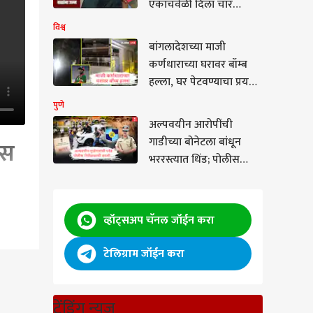
एकाचवेळी दिला चार
बाळांना जन्म, बुलढाण्याच्या
विश्व
दुर्गम आदिवासी पाड्यावरील
बांगलादेशच्या माजी
घटना
कर्णधाराच्या घरावर बॉम्ब
हल्ला, घर पेटवण्याचा प्रयत्न;
हल्ल्यामागे शेख हसिनांचे
पुणे
दिल्ली कनेक्शन
अल्पवयीन आरोपींची
गाडीच्या बोनेटला बांधून
ीस
भररस्त्यात धिंड; पोलीस
निरीक्षकाची अखेर
तडकाफडकी बदली
व्हॉट्सअप चॅनल जॉईन करा
टेलिग्राम जॉईन करा
ुर्ला
ट्रेंडिंग न्यूज