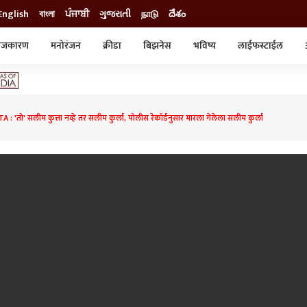
English
বাংলা
ਪੰਜਾਬੀ
ગુજરાતી
நாடு
దేశం
ाजकारण
मनोरंजन
क्रीडा
बिझनेस
भविष्य
लाईफस्टाईल
स्टाईल
क्राईम
व्यापार-उद्योग
ट्रेडिंग
ऑटो
: 'तो' सलीम कुत्ता नव्हे तर सलीम कुर्ला, पोलीस रेकॉर्डनुसार मारला गेलेला सलीम कुर्ला