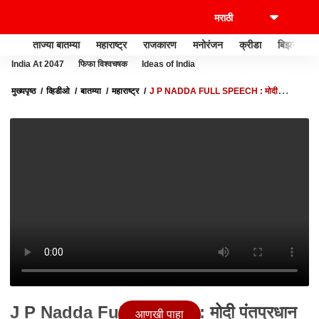
ताज्या बातम्या
महाराष्ट्र
राजकारण
मनोरंजन
क्रीडा
बिझनेस
India At 2047
फिफा विश्वचषक
Ideas of India
मुख्यपृष्ठ
व्हिडीओ
बातम्या
महाराष्ट्र
J P NADDA FULL SPEECH : मोदी
पंतप्रधान झालेत तर 2027ला भारताची अर्थव्यवस्था तिसऱ्या क्रमांकावर असणार
J P Nadda Full Speech : मोदी पंतप्रधान
आणखी पाहा