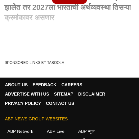
झालेत तर 2027ला भारताची अर्थव्यवस्था तिसऱ्या
क्रमांकावर असणार
Written By :
abp majha web team
21 Apr 2024 02:08 PM (IST)
J P Nadda Full Speech : मोदी पंतप्रधान झालेत तर 2027ला
भारताची अर्थव्यवस्था तिसऱ्या क्रमांकावर असणा...
see more
SPONSORED LINKS BY TABOOLA
PM Narendra Modi
J P Nadda
Buldhana
Tags :
Economy
'Maharashtra
ABOUT US
FEEDBACK
CAREERS
ADVERTISE WITH US
SITEMAP
DISCLAIMER
PRIVACY POLICY
CONTACT US
महाराष्ट्र व्हिडीओ
ABP NEWS GROUP WEBSITES
महाराष्ट्र
ABP Network
ABP Live
ABP न्यूज़