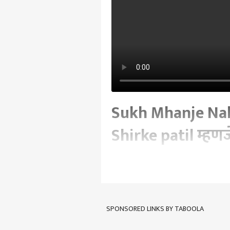
Sukh Mhanje Nak
Shirke patil म्हणज
Written By :
abp majha web team
| 01 Oc
Sukh Mhanje Nakki Kay Asta मालिक
SPONSORED LINKS BY TABOOLA
Tags :
Serial
Chat
Sukh Mhanj