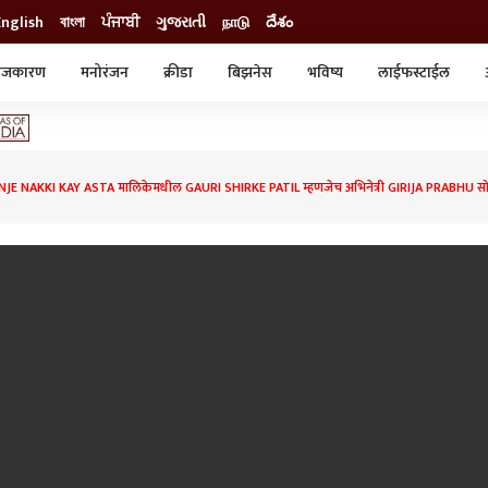
English
বাংলা
ਪੰਜਾਬੀ
ગુજરાતી
நாடு
దేశం
ाजकारण
मनोरंजन
क्रीडा
बिझनेस
भविष्य
लाईफस्टाईल
स्टाईल
क्राईम
व्यापार-उद्योग
ट्रेडिंग
ऑटो
E NAKKI KAY ASTA मालिकेमधील GAURI SHIRKE PATIL म्हणजेच अभिनेत्री GIRIJA PRABHU सोब