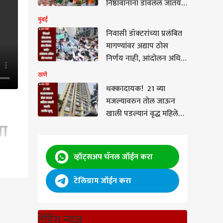
निष्ठावानांना डावललं जातंय,
महिला नेत्याचा गंभीर आरोप
मुंबई
निवासी डॉक्टरांच्या प्रलंबित
मागण्यांवर अद्याप ठोस
निर्णय नाही, आंदोलन अधिक
तीव्र करण्याचा निर्णय, सर्व
ठाणे
सेवा बंद ठेवण्याचा इशारा
धक्कादायक! 21 व्या
मजल्यावरुन तोल जाऊन
खाली पडल्यानं वृद्ध महिलेचा
पा
मृत्यू, ठाण्यातील माजीवाडा
परिसरातील घटना
व्हॉट्सअप चॅनल जॉईन करा
टेलिग्राम जॉईन करा
गप्पा
ट्रेंडिंग न्यूज