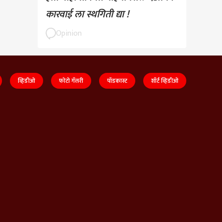
कारवाई ला स्थगिती द्या !
Opinion
व्हिडीओ
फोटो गॅलरी
पॉडकास्ट
शॉर्ट व्हिडीओ