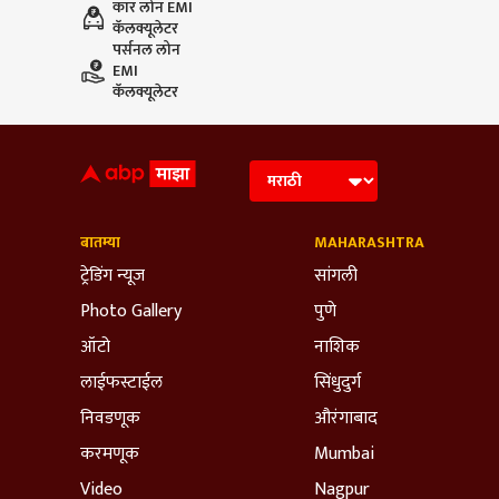
कार लोन EMI
कॅलक्यूलेटर
पर्सनल लोन
EMI
कॅलक्यूलेटर
बातम्या
MAHARASHTRA
ट्रेडिंग न्यूज
सांगली
Photo Gallery
पुणे
ऑटो
नाशिक
लाईफस्टाईल
सिंधुदुर्ग
निवडणूक
औरंगाबाद
करमणूक
Mumbai
Video
Nagpur