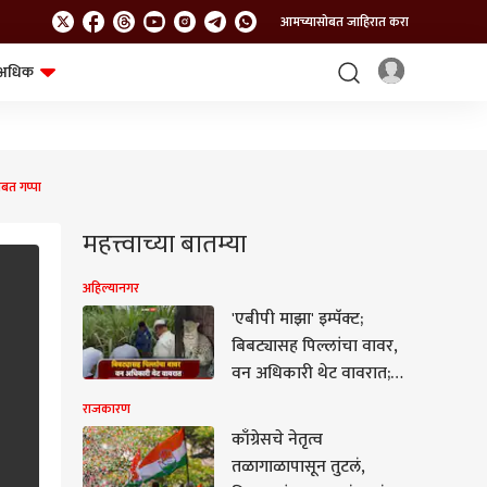
आमच्यासोबत जाहिरात करा
अधिक
शेत-शिवार
भविष्य
त गप्पा
महत्त्वाच्या बातम्या
अहिल्यानगर
'एबीपी माझा' इम्पॅक्ट;
बिबट्यासह पिल्लांचा वावर,
वन अधिकारी थेट वावरात;
बिबटे जेरबंद करण्यासाठी
राजकारण
पिंजरे तैनात
काँग्रेसचे नेतृत्व
तळागाळापासून तुटलं,