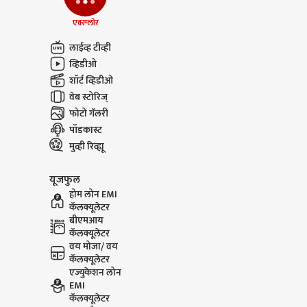
Saoji Mutton : तुकाराम
Jantar M
मुंढेंच्या विधानाने नव्या वादाला
आणि माझ्
एक्स्प्लोर
फोडणी
शिवीगाळ, 
लाईव्ह टीव्ही
व्हिडिओ पो
व्हिडीओ
शॉर्ट व्हिडीओ
वेब स्टोरिज्
फोटो गॅलरी
पॉडकास्ट
मुव्ही रिव्ह्यू
यूजफुल
होम लोन EMI
कॅलक्यूलेटर
बीएमआय
कॅलक्यूलेटर
वय मोजा/ वय
कॅलक्यूलेटर
एज्युकेशन लोन
EMI
कॅलक्यूलेटर