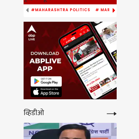
#MAHARASHTRA POLITICS
# MARATHI NEWS
बई
काय
रम
 Z
्या
य
व्हिडीओ
Gym :
झालंय,