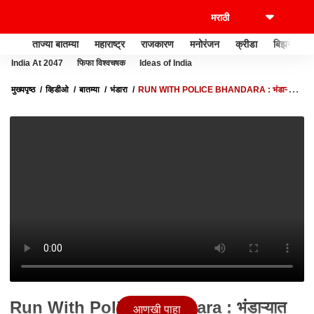
ताज्या बातम्या
महाराष्ट्र
राजकारण
मनोरंजन
क्रीडा
बिझनेस
India At 2047
फिफा विश्वचषक
Ideas of India
मुख्यपृष्ठ
व्हिडीओ
बातम्या
भंडारा
RUN WITH POLICE BHANDARA : भंडाऱ्यात
'रन विथ पोलीस' महामॅरेथाॅन; हजारो धावपटूंचा सहभाग
Run With Police Bhandara : भंडाऱ्यात
आणखी पाहा