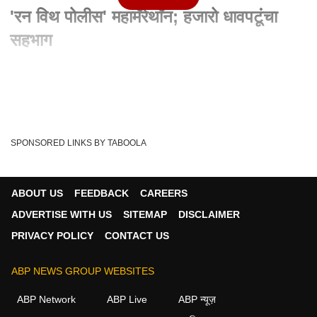
'रन विथ पोलीस' महामॅरेथाॅन; हजारो धावपटूंचा
सहभाग
Written By :
abp majha web team
28 Jan 2024 09:40 AM (IST)
Run With Police Bhandara : भंडाऱ्यात 'रन विथ पोलीस' महामॅरेथाॅन;
हजारो धावपटूंचा सहभाग भंडाऱ्यात प...
see more
SPONSORED LINKS BY TABOOLA
Bhandra
'Maharashtra
Run With Police
Tags :
Maha Marathon
ABOUT US
FEEDBACK
CAREERS
ADVERTISE WITH US
SITEMAP
DISCLAIMER
PRIVACY POLICY
CONTACT US
ABP NEWS GROUP WEBSITES
ABP Network
ABP Live
ABP न्यूज़