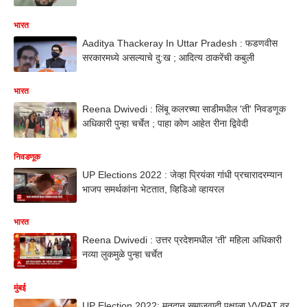
भारत
Aaditya Thackeray In Uttar Pradesh : फडणवीस
सरकारमध्ये असल्याचे दु:ख ; आदित्य ठाकरेंची कबुली
भारत
Reena Dwivedi : लिंबू कलरच्या साडीमधील 'ती' निवडणूक
अधिकारी पुन्हा चर्चेत ; पाहा कोण आहेत रीना द्विवेदी
निवडणूक
UP Elections 2022 : जेव्हा प्रियंका गांधी प्रचारादरम्यान
भाजप समर्थकांना भेटतात, व्हिडिओ व्हायरल
भारत
Reena Dwivedi : उत्तर प्रदेशमधील 'ती' महिला अधिकारी
नव्या लुकमुळे पुन्हा चर्चेत
मुंबई
UP Election 2022: मतदान समाजवादी पक्षाला VVPAT वर