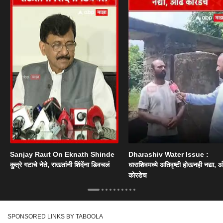
Sanjay Raut On Eknath Shinde
Dharashiv Water Issue :
कुत्रे गटाचे नेते, राऊतांनी शिंदेंना डिवचलं
धाराशिवमध्ये अतिवृष्टी होऊनही नद्या, ओ
कोरडेच
SPONSORED LINKS BY TABOOLA