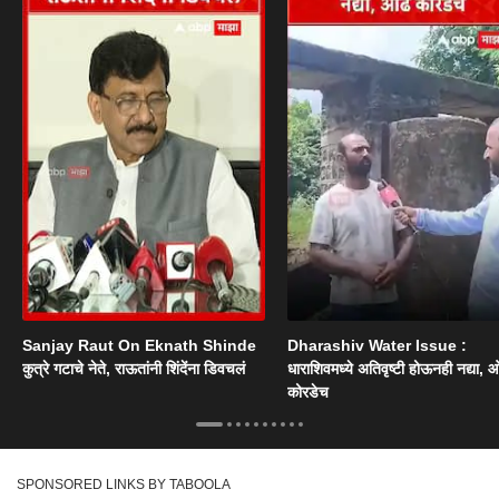
Sanjay Raut On Eknath Shinde
Dharashiv Water Issue :
कुत्रे गटाचे नेते, राऊतांनी शिंदेंना डिवचलं
धाराशिवमध्ये अतिवृष्टी होऊनही नद्या, ओ
कोरडेच
SPONSORED LINKS BY TABOOLA