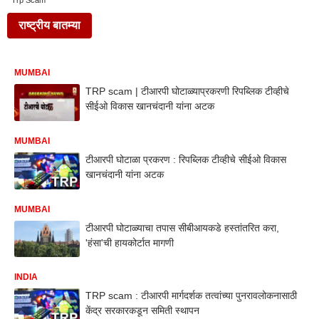
Trp Scam
राष्ट्रीय बातम्या
MUMBAI
TRP scam | टीआरपी घोटाळ्याप्रकरणी रिपब्लिक टीव्हीचे
सीईओ विकास खानचंदानी यांना अटक
MUMBAI
टीआरपी घोटाळा प्रकरण : रिपब्लिक टीव्हीचे सीईओ विकास
खानचंदानी यांना अटक
MUMBAI
टीआरपी घोटाळ्याचा तपास सीबीआयकडे हस्तांतरित करा,
'हंसा'ची हायकोर्टात मागणी
INDIA
TRP scam : टीआरपी मार्गदर्शक तत्वांच्या पुनरावलोकनासाठी
केंद्र सरकारकडून समिती स्थापन