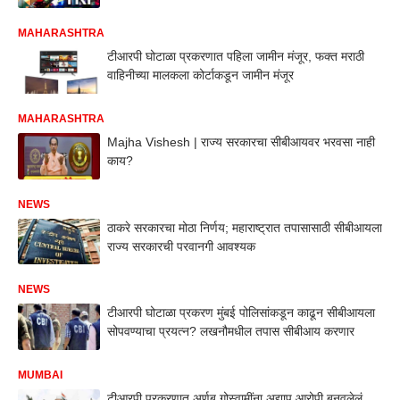
MAHARASHTRA
टीआरपी घोटाळा प्रकरणात पहिला जामीन मंजूर, फक्त मराठी
वाहिनीच्या मालकला कोर्टाकडून जामीन मंजूर
MAHARASHTRA
Majha Vishesh | राज्य सरकारचा सीबीआयवर भरवसा नाही
काय?
NEWS
ठाकरे सरकारचा मोठा निर्णय; महाराष्ट्रात तपासासाठी सीबीआयला
राज्य सरकारची परवानगी आवश्यक
NEWS
टीआरपी घोटाळा प्रकरण मुंबई पोलिसांकडून काढून सीबीआयला
सोपवण्याचा प्रयत्न? लखनौमधील तपास सीबीआय करणार
MUMBAI
टीआरपी प्रकरणात अर्णब गोस्वामींना अद्याप आरोपी बनवलेलं