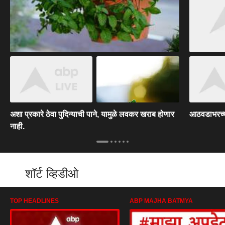
अशा प्रकारे ठेवा पुदिन्याची पाने, यामुळे लवकर खराब होणार
आठवडाभरच्या
नाही.
शॉर्ट व्हिडीओ
TOP HEADLINES
ABP MAJHA BATMYA