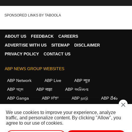
SPONSORED LINKS BY TABOOLA
ABOUT US
FEEDBACK
CAREERS
ADVERTISE WITH US
SITEMAP
DISCLAIMER
PRIVACY POLICY
CONTACT US
ABP NEWS GROUP WEBSITES
ABP Network
ABP Live
ABP न्यूज़
ABP আনন্দ
ABP माझा
ABP અસ્મિતા
ABP Ganga
ABP ਸਾਂਝਾ
ABP நாடு
ABP దేశం
×
FOLLOW US
We use cookies to improve your experience, analyze
traffic, and personalize content. By clicking "Allow", you
agree to our use of cookies.