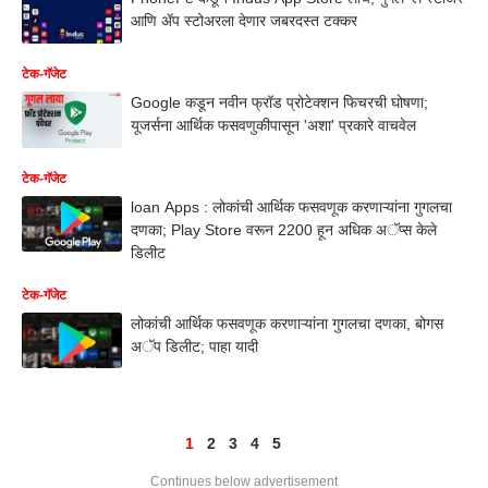
आणि ॲप स्टोअरला देणार जबरदस्त टक्कर
टेक-गॅजेट
Google कडून नवीन फ्रॉड प्रोटेक्शन फिचरची घोषणा;
यूजर्सना आर्थिक फसवणुकीपासून 'अशा' प्रकारे वाचवेल
टेक-गॅजेट
loan Apps : लोकांची आर्थिक फसवणूक करणाऱ्यांना गुगलचा
दणका; Play Store वरून 2200 हून अधिक अॅप्स केले
डिलीट
टेक-गॅजेट
लोकांची आर्थिक फसवणूक करणाऱ्यांना गुगलचा दणका, बोगस
अॅप डिलीट; पाहा यादी
1
2
3
4
5
Continues below advertisement