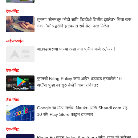
टेक-गॅजेट
तुमच्या फोनमधून फोटो आणि व्हिडीओ डिलीट झालेत? चिंता करू
नका, 'या' पद्धतीने झटक्यात सर्व डेटा परत मिळेल
लाईफस्टाईल
आठवडाभरच्या भाज्या अशा करा फ्रीज मध्ये स्टोअर !
टेक-गॅजेट
गुगलची Biling Policy काय आहे? धडाधड हटवलेले 10
अॅप्स पुन्हा का सुरु केले? वाचा सविस्तर
टेक-गॅजेट
Google चा मोठा निर्णय! Naukri आणि Shaadi.com सह
10 ॲप Play Store काढून टाकणार
टेक-गॅजेट
PhonePe कडून Indus App Store लाँच; गुगल प्ले स्टोअर