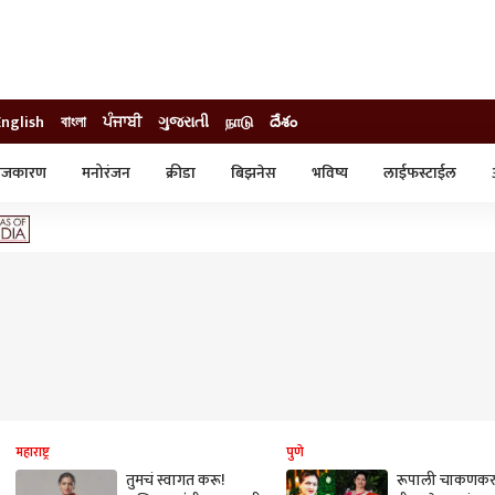
English
বাংলা
ਪੰਜਾਬੀ
ગુજરાતી
நாடு
దేశం
ाजकारण
मनोरंजन
क्रीडा
बिझनेस
भविष्य
लाईफस्टाईल
स्टाईल
क्राईम
व्यापार-उद्योग
ट्रेडिंग
ऑटो
महाराष्ट्र
पुणे
तुमचं स्वागत करू!
रूपाली चाकणकरा