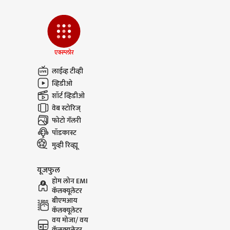
एक्स्प्लोर
लाईव्ह टीव्ही
व्हिडीओ
शॉर्ट व्हिडीओ
वेब स्टोरिज्
फोटो गॅलरी
पॉडकास्ट
मुव्ही रिव्ह्यू
यूजफुल
होम लोन EMI
कॅलक्यूलेटर
बीएमआय
कॅलक्यूलेटर
वय मोजा/ वय
कॅलक्यूलेटर