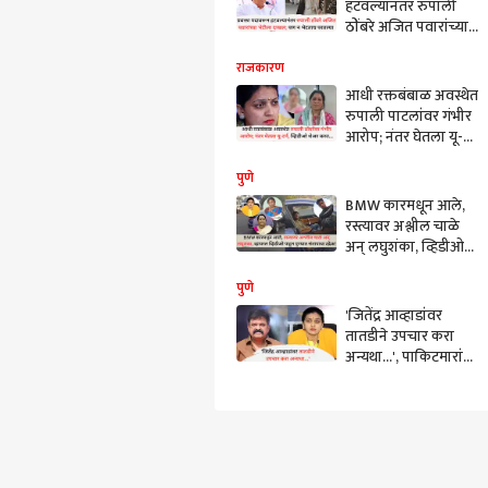
हटवल्यानंतर रुपाली
ठोंबरे अजित पवारांच्या
भेटीसाठी गेल्या, पण न
भेटताच परत आल्या
राजकारण
कारण...
आधी रक्तबंबाळ अवस्थेत
रुपाली पाटलांवर गंभीर
आरोप; नंतर घेतला यू-
टर्न, गैरसमजातून सगळं
घडल्याचं दिलं स्पष्टीकरण
पुणे
BMW कारमधून आले,
रस्त्यावर अश्लील चाळे
अन् लघुशंका, व्हिडीओ
व्हायरल होताच पुण्यातलं
राजकारण तापलं;
पुणे
नेत्यांमध्ये संतापाचा
'जितेंद्र आव्हाडांवर
उद्रेक!
तातडीने उपचार करा
अन्यथा...', पाकिटमारांची
टोळी वक्तव्यावर रूपाली
ठोंबरेंचा इशारा