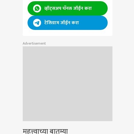
व्हॉट्सअप चॅनल जॉईन करा
टेलिग्राम जॉईन करा
Advertisement
महत्त्वाच्या बातम्या