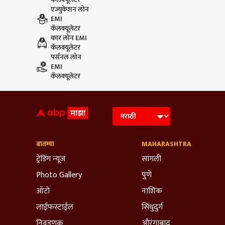
एज्युकेशन लोन
EMI
कॅलक्यूलेटर
कार लोन EMI
कॅलक्यूलेटर
पर्सनल लोन
EMI
कॅलक्यूलेटर
बातम्या
MAHARASHTRA
ट्रेडिंग न्यूज
सांगली
Photo Gallery
पुणे
ऑटो
नाशिक
लाईफस्टाईल
सिंधुदुर्ग
निवडणूक
औरंगाबाद