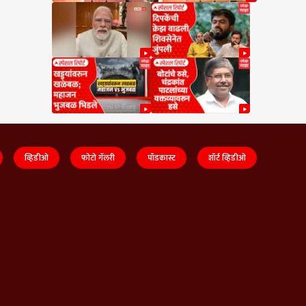
व्हिडीओ
फोटो गॅलरी
पॉडकास्ट
शॉर्ट व्हिडीओ