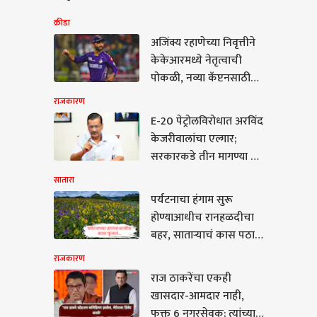
क्रीडा
अजिंक्य रहाणेच्या निवृत्तीने
केकेआरमध्ये नेतृत्वाची
पोकळी, नव्या कॅप्टनसाठी
तीन नावे समोर! किंग खान
राजकारण
कोणाला मान देणार?
E-20 पेट्रोलविरोधात अरविंद
केजरीवालांचा एल्गार;
सरकारकडे तीन मागण्या अन्
थेट पीएम मोदींच्या
सातारा
निवासस्थानापर्यंत 4
पर्यटनाचा हंगाम सुरू
ऑगस्टला किती लोकांचा
कारण
होण्याआधीच रानहळदीचा
मोर्चा नेणार हे सुद्धा सांगितलं
बहर, साताऱ्याचं कास पठार
वेगवेगळ्या रंगांनी फुललं
राजकारण
राज ठाकरेंचा एकही
खासदार-आमदार नाही,
ठाकरेंचा एकही खासदार-
फक्त 6 नगरसेवक; त्यांच्याच
र नाही, फक्त 6