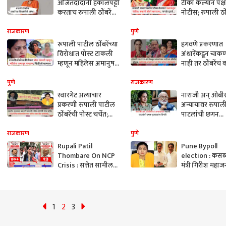
अजितदादांनी हकालपट्टी
टीका केल्यानं पक्
करताच रुपाली ठोंबरेंना
नोटीस; रुपाली ठो
ठाकरेंच्या शिवसेनेची
म्हणाल्या, 'खुलास
पहिली ऑफर
पत्रामध्ये हे सगळे प
राजकारण
पुणे
रूपाली पाटील ठोंबरेंच्या
हगवणे प्रकरणात
विरोधात पोस्ट टाकली
अंधारेंकडून चा
म्हणून महिलेस अमानुष
नाही तर ठोंबरेंचं
मारहाण; व्हिडीओ सोशल
चाकणकरांना आय
मिडीयावर व्हायरल,
अध्यक्षपद कोणत्य
पुणे
राजकारण
नेमका वाद काय?
निकषावर दिलं? 
स्वारगेट अत्याचार
नाराजी अन् ओबी
अंधारे संतापल्या
प्रकरणी रुपाली पाटील
अन्यायावर रुपाल
ठोंबरेंची पोस्ट चर्चेत;
पाटलांची छगन
DCP गिल
भुजबळांना विनंती
यांच्यासोबतच्या चर्चेचा
म्हणाल्या, 'पक्षात
राजकारण
पुणे
संदर्भ देत म्हणाल्या,
नेत्यांशी चर्चा...'
Rupali Patil
Pune Bypoll
'संमतीच्या संबंधात
Thombare On NCP
election : कसब
व्यवहाराचे पैसे...'
Crisis : सत्तेत सामील
मंत्री गिरीश महाज
झालो आहोत, थोड्या
प्रचारासाठी गुंडा
दिवसात सगळं नीट
करत आहेत; रुपा
होईल
पाटील यांचा आर
1
2
3