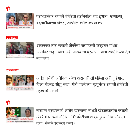
पुणे
पराभवानंतर रुपाली ठोंबरेंचा ट्रॉलर्सला थेट इशारा; म्हणाल्या,
बदनामीकारक पोस्ट, अश्लील कमेंट कराल तर...
निवडणूक
आक्रमक होत रूपाली ठोंबरेंचा मतमोजणी केंद्रावर गोंधळ;
जाळीवर चढून आत उडी मारण्याचा प्रयत्न, आता स्पष्टीकरण देत
म्हणाल्या...
राजकारण
अनंत गर्जेंशी अनैतिक संबंध असणारी ती महिला खरी गुन्हेगार,
तिला मोकाट सोडू नका, गौरी पालवेंच्या मृत्यूनंतर रुपाली ठोंबरेंची
महत्त्वाची मागणी
पुणे
मारहाण प्रकरणाचे आरोप करणाऱ्या माधवी खंडाळकरांना रुपाली
ठोंबरेंनी धाडली नोटीस; 10 कोटींच्या अब्रुनुकसानीचा ठोकला
दावा, नेमकं प्रकरण काय?