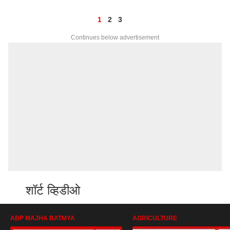
1
2
3
Continues below advertisement
शॉर्ट व्हिडीओ
ABP MAJHA BATMYA
AGRICULTURE