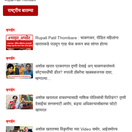
Rupali Patil Thombare
राष्ट्रीय बातम्या
क्राईम
Rupali Patil Thombare : चाकणकर, पीडित महिलांना
खरातकडे पाठवून ग्रह चेक करून बघा सांगत होत्या
क्राईम
अशोक खरात प्रकरणात तृप्ती देसाई अन् चाकणकरांमध्ये
कोट्यवधींची डील? रुपाली ठोंबरेंचा खळबळजनक दावा;
म्हणाल्या...
क्राईम
अशोक खरातला वाचवण्यासाठी नाशिक पोलिसांची फिल्डिंग? तृप्ती
देसाईंचा सनसनाटी आरोप, बड्या अधिकाऱ्यासोबतचा फोटो
व्हायरल
क्राईम
अशोक खरातच्या विकृतीचा नवा Video समोर, आईसमोरच