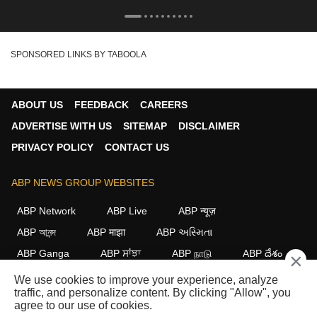
SPONSORED LINKS BY TABOOLA
ABOUT US
FEEDBACK
CAREERS
ADVERTISE WITH US
SITEMAP
DISCLAIMER
PRIVACY POLICY
CONTACT US
ABP NEWS GROUP WEBSITES
ABP Network
ABP Live
ABP न्यूज़
ABP আনন্দ
ABP माझा
ABP અસ્મિતા
ABP Ganga
ABP ਸਾਂਝਾ
ABP நாடு
ABP దేశం
×
We use cookies to improve your experience, analyze
FOLLOW US
traffic, and personalize content. By clicking "Allow", you
agree to our use of cookies.