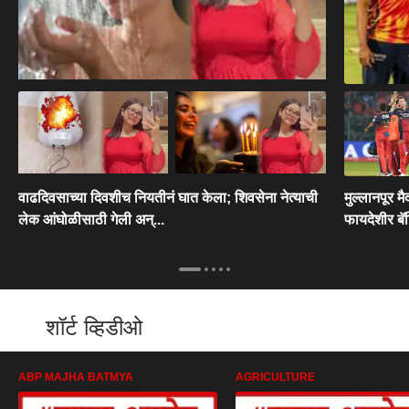
वाढदिवसाच्या दिवशीच नियतीनं घात केला; शिवसेना नेत्याची
मुल्लानपूर 
लेक आंघोळीसाठी गेली अन्...
फायदेशीर बॅट
शॉर्ट व्हिडीओ
ABP MAJHA BATMYA
AGRICULTURE