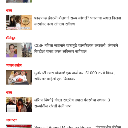
भारत
फाडफाड इंग्रजी बोलणारं राज्य कोणतं? भारताचा जगात कितवा
क्रमांक; काय सांगतय सर्वेक्षण
बॉलीवूड
CISF महिला जवानाने कशामुळे कानशिलात लगावली, कंगनाने
व्हिडीओ पोस्ट करत सविस्तर सांगितलं!
व्यापार-उद्योग
मुलींसाठी खास योजना! एक अर्ज करा 51000 रुपये मिळवा,
सविस्तर माहिती एका क्लिकवर
भारत
लॉरेन्स बिष्णोई गँगला राष्ट्रीय तपास यंत्रणेचा दणका, 3
राज्यांतील संपत्ती केली जप्त
महाराष्ट्र
Special Report Madonna Horse : पंजाबमधील मॅडोना