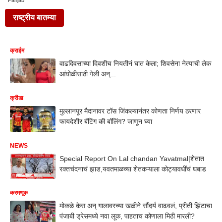
Panjab
राष्ट्रीय बातम्या
क्राईम
वाढदिवसाच्या दिवशीच नियतीनं घात केला; शिवसेना नेत्याची लेक
आंघोळीसाठी गेली अन्...
क्रीडा
मुल्लानपूर मैदानावर टॉस जिंकल्यानंतर कोणता निर्णय ठरणार
फायदेशीर बॅटिंग की बॉलिंग? जाणून घ्या
NEWS
Special Report On Lal chandan Yavatmal|शेतात
रक्तचंदनाचं झाड,यवतमाळच्या शेतकऱ्याला कोट्यावधींचं घबाड
करमणूक
मोकळे केस अन् गालावरच्या खळीने सौंदर्य वाढवलं, प्रीती झिंटाचा
पंजाबी ड्रेसमध्ये नवा लूक, पाहताच कोणाला मिठी मारली?