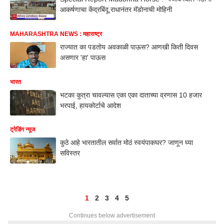
आकर्षणाचा केंद्रबिंदू,राधानंतर मॅडोनाची मोहिनी
MAHARASHTRA NEWS : महाराष्ट्र
राज्यात का पडतोय अवकाळी पाऊस? आणखी किती दिवस
असणार 'हा' पाऊस
भारत
भटका कुत्रा चावल्यास एका एका दाताच्या व्रणास 10 हजार
भरपाई, हायकोर्टाचे आदेश
ट्रेडिंग न्यूज
कुठे आहे भारतातील सर्वात मोठं स्वयंपाकघर? जाणून घ्या
सविस्तर
1
2
3
4
5
Continues below advertisement