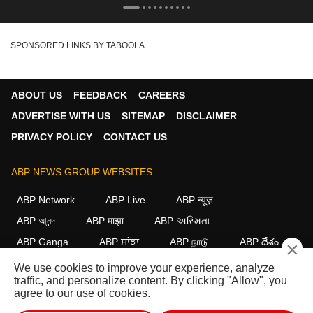
SPONSORED LINKS BY TABOOLA
ABOUT US
FEEDBACK
CAREERS
ADVERTISE WITH US
SITEMAP
DISCLAIMER
PRIVACY POLICY
CONTACT US
ABP NEWS GROUP WEBSITES
ABP Network
ABP Live
ABP न्यूज़
ABP আনন্দ
ABP माझा
ABP અસ્મિતા
ABP Ganga
ABP ਸਾਂਝਾ
ABP நாடு
ABP దేశం
×
We use cookies to improve your experience, analyze
FOLLOW US
traffic, and personalize content. By clicking "Allow", you
agree to our use of cookies.