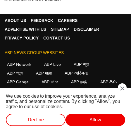
ABOUT US
FEEDBACK
CAREERS
ADVERTISE WITH US
SITEMAP
DISCLAIMER
PRIVACY POLICY
CONTACT US
ABP NEWS GROUP WEBSITES
ABP Network
ABP Live
ABP न्यूज़
ABP আনন্দ
ABP माझा
ABP અસ્મિતા
ABP Ganga
ABP ਸਾਂਝਾ
ABP நாடு
ABP దేశం
×
FOLLOW US
We use cookies to improve your experience, analyze
traffic, and personalize content. By clicking "Allow", you
agree to our use of cookies.
This website follows the
DNPA Code of Ethics.
Copyright@2026.
Decline
Allow
All rights reserved.
लाईव्ह टीव्ही
शॉर्ट व्हिडीओ
व्हिडीओ
पॉडकास्ट