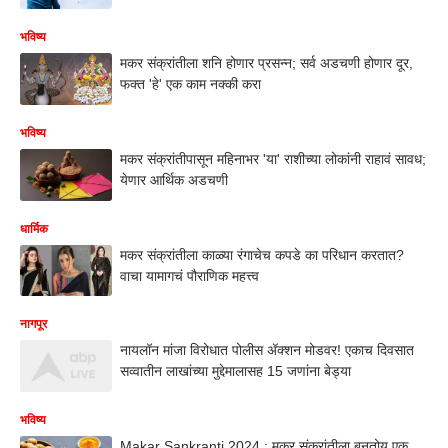
भविष्य
मकर संक्रांतीला शनि होणार प्रसन्न; सर्व अडचणी होणार दूर,
फक्त 'हे' एक काम नक्की करा
भविष्य
मकर संक्रांतीपासून महिनाभर 'या' राशीच्या लोकांनी राहावं सावध;
येणार आर्थिक अडचणी
धार्मिक
मकर संक्रांतीला काळ्या रंगाचेच कपडे का परिधान करतात?
वाचा यामागचं पौराणिक महत्त्व
नागपूर
नायलॉन मांजा विरोधात पोलीस अ‍ॅक्शन मोडवर! एकाच दिवसात
सव्वातीन लाखांच्या मुद्देमालासह 15 जणांना बेड्या
भविष्य
Makar Sankranti 2024 : मकर संक्रांतीला बनतोय एक