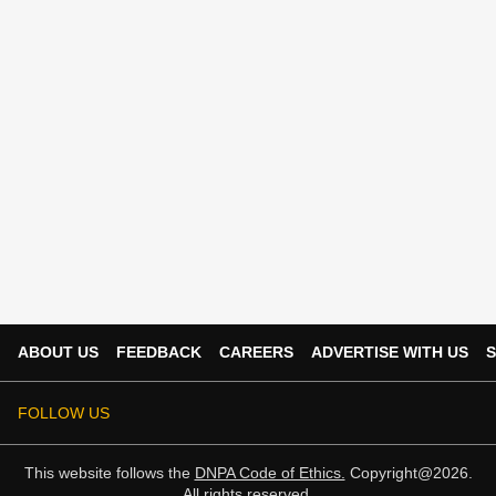
ABOUT US
FEEDBACK
CAREERS
ADVERTISE WITH US
S
FOLLOW US
This website follows the
DNPA Code of Ethics.
Copyright@2026.
All rights reserved.