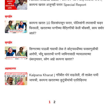
कल्पना खरात अजूनही फरार Special Report
क्राईम
कल्पना खरात 10 दिवसांपासून फरार, पोलिसांनी तपासाची चक्र
फिरवली, खरातच्या पत्नीच्या मैत्रिणींची केली चौकशी, काय समोर
आलं?
क्राईम
सिन्नरच्या पाडळी गावाची लेक ते कोट्यवधींच्या फसवणुकीची
आरोपी, भोंदू खरातची पत्नी जामिनासाठी न्यायालयाच्या
उंबरठ्यावर, कोण आहे कल्पना खरात?
अहमदनगर
Kalpana Kharat | गरिबीत पोरं वाढलेली, ती शाळेत पायी
जायची, कल्पना खरातच्या कुटुंबीयांची प्रतिक्रिया
1
2