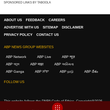
SPONSORED LINKS BY TABOOLA
ABOUT US
FEEDBACK
CAREERS
ADVERTISE WITH US
SITEMAP
DISCLAIMER
PRIVACY POLICY
CONTACT US
ABP NEWS GROUP WEBSITES
ABP Network
ABP Live
ABP न्यूज़
ABP আনন্দ
ABP माझा
ABP અસ્મિતા
ABP Ganga
ABP ਸਾਂਝਾ
ABP நாடு
ABP దేశం
×
FOLLOW US
We use cookies to improve your experience, analyze
traffic, and personalize content. By clicking "Allow", you
agree to our use of cookies.
This website follows the
DNPA Code of Ethics.
Copyright@2026.
Decline
Allow
All rights reserved.