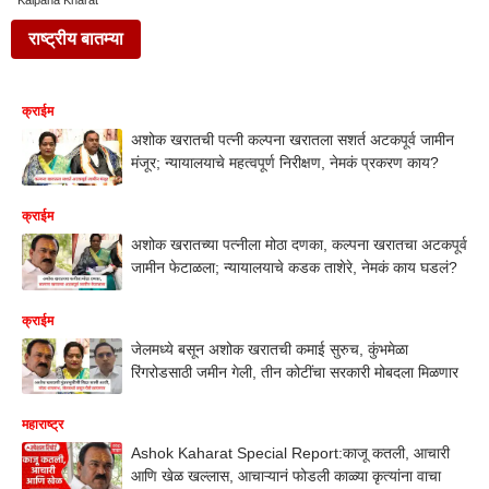
Kalpana Kharat
राष्ट्रीय बातम्या
क्राईम
अशोक खरातची पत्नी कल्पना खरातला सशर्त अटकपूर्व जामीन
मंजूर; न्यायालयाचे महत्वपूर्ण निरीक्षण, नेमकं प्रकरण काय?
क्राईम
अशोक खरातच्या पत्नीला मोठा दणका, कल्पना खरातचा अटकपूर्व
जामीन फेटाळला; न्यायालयाचे कडक ताशेरे, नेमकं काय घडलं?
क्राईम
जेलमध्ये बसून अशोक खरातची कमाई सुरुच, कुंभमेळा
रिंगरोडसाठी जमीन गेली, तीन कोटींचा सरकारी मोबदला मिळणार
महाराष्ट्र
Ashok Kaharat Special Report:काजू कतली, आचारी
आणि खेळ खल्लास, आचाऱ्यानं फोडली काळ्या कृत्यांना वाचा