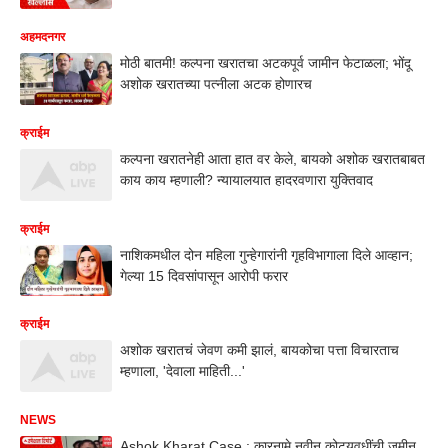
अहमदनगर
मोठी बातमी! कल्पना खरातचा अटकपूर्व जामीन फेटाळला; भोंदू
अशोक खरातच्या पत्नीला अटक होणारच
क्राईम
कल्पना खरातनेही आता हात वर केले, बायको अशोक खरातबाबत
काय काय म्हणाली? न्यायालयात हादरवणारा युक्तिवाद
क्राईम
नाशिकमधील दोन महिला गुन्हेगारांनी गृहविभागाला दिले आव्हान;
गेल्या 15 दिवसांपासून आरोपी फरार
क्राईम
अशोक खरातचं जेवण कमी झालं, बायकोचा पत्ता विचारताच
म्हणाला, 'देवाला माहिती...'
NEWS
Ashok Kharat Case : कारनामे नवीन कोट्यवधींची जमीन,