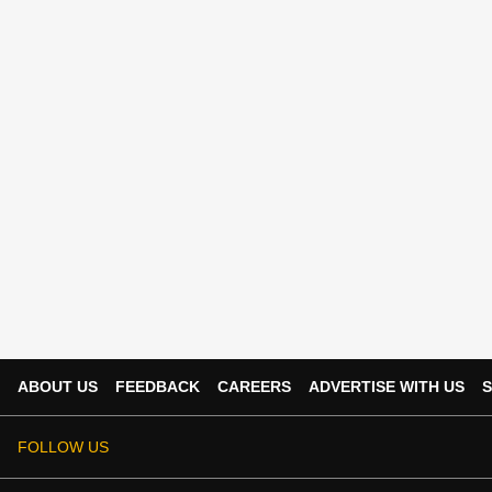
ABOUT US
FEEDBACK
CAREERS
ADVERTISE WITH US
S
FOLLOW US