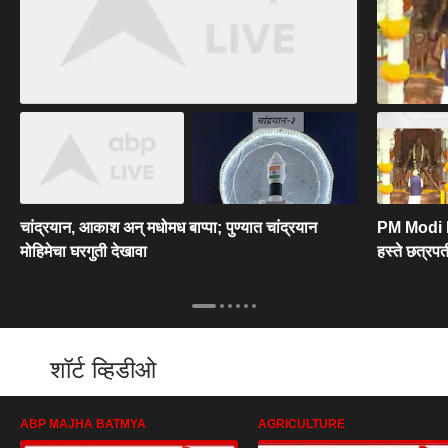
चांद्रयान, आकाश अन् मधोमध बाप्पा; पुण्यात चांद्रयान
PM Modi Pun
मोहिमेचा घरगुती देखावा
हस्ते छत्रपत
शॉर्ट व्हिडीओ
ABP MAJHA BATMYA
AGRICULTURE