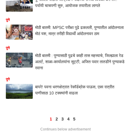
पर्यायी चाचपणी सुरु, आयोजक तयारीला लागले
पुणे
मोठी बातमी: MPSC परीक्षा पुढे ढकलली, पुण्यातील आंदोलनाला
मोठं यश, मात्र तरीही विद्यार्थी आंदोलनावर ठाम
पुणे
मोठी बातमी : पुण्यासाठी पुढचे काही तास महत्त्वाचे, जिल्ह्याला रेड
अलर्ट, शाळा-कार्यालयांना सुट्टी, अजित पवार तातडीने पुण्याकडे
रवाना
पुणे
बापरे! पवना धरणक्षेत्रात रेकॉर्डब्रेक पाऊस, एका रात्रीत
पाणीसाठा 10 टक्क्यांनी वाढला
1
2
3
4
5
Continues below advertisement