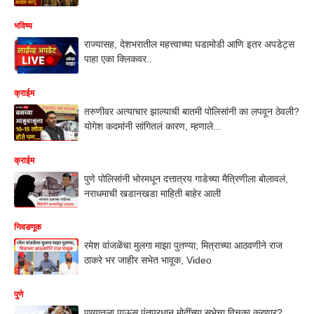
भविष्य
राज्यासह, देशभरातील महत्त्वाच्या घडामोडी आणि इतर अपडेट्स
पाहा एका क्लिकवर..
क्राईम
तरुणीवर अत्याचार झाल्याची बातमी पोलिसांनी का लपवून ठेवली?
योगेश कदमांनी सांगितलं कारण, म्हणाले...
क्राईम
पुणे पोलिसांनी भोरमधून दत्तात्रय गाडेच्या मैत्रिणीला बोलावलं,
नराधमाची खडानखडा माहिती बाहेर आली
निवडणूक
रमेश वांजळेंचा मुलगा माझा पुतण्या; मित्राच्या आठवणीने राज
ठाकरे भर जाहीर सभेत भावूक, Video
पुणे
पुण्यातला पाऊस पंतप्रधान मोदींच्या सभेचा विचका करणार?