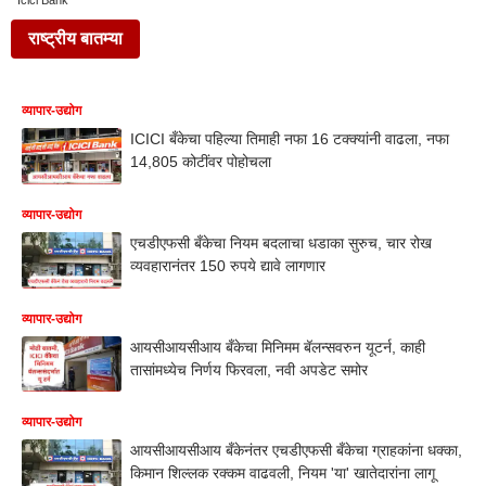
Icici Bank
राष्ट्रीय बातम्या
व्यापार-उद्योग
ICICI बँकेचा पहिल्या तिमाही नफा 16 टक्क्यांनी वाढला, नफा
14,805 कोटींवर पोहोचला
व्यापार-उद्योग
एचडीएफसी बँकेचा नियम बदलाचा धडाका सुरुच, चार रोख
व्यवहारानंतर 150 रुपये द्यावे लागणार
व्यापार-उद्योग
आयसीआयसीआय बँकेचा मिनिमम बॅलन्सवरुन यूटर्न, काही
तासांमध्येच निर्णय फिरवला, नवी अपडेट समोर
व्यापार-उद्योग
आयसीआयसीआय बँकेनंतर एचडीएफसी बँकेचा ग्राहकांना धक्का,
किमान शिल्लक रक्कम वाढवली, नियम 'या' खातेदारांना लागू