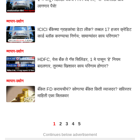
लागणार पैसे!
व्यापार-उद्योग
ICICI बँकेच्या ग्राहकांचा डेटा लीक? तब्बल 17 हजार क्रेडिट
कार्ड ब्लॉक करण्याचा निर्णय; सामान्यांवर काय परिणाम?
व्यापार-उद्योग
HDFC, येस बँक ते गॅस सिलिंडर, 1 मे पासून 'हे' नियम
बदलणार, तुमच्या खिशावर काय परिणाम होणार?
व्यापार-उद्योग
बँकेत FD करायचीयं? कोणत्या बँकेत किती व्याजदर? सविस्तर
माहिती एका क्लिकवर
1
2
3
4
5
Continues below advertisement