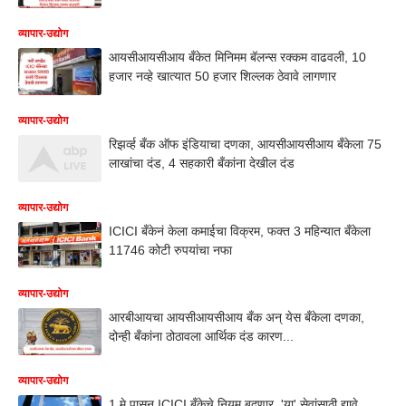
व्यापार-उद्योग
आयसीआयसीआय बँकेत मिनिमम बॅलन्स रक्कम वाढवली, 10
हजार नव्हे खात्यात 50 हजार शिल्लक ठेवावे लागणार
व्यापार-उद्योग
रिझर्व्ह बँक ऑफ इंडियाचा दणका, आयसीआयसीआय बँकेला 75
लाखांचा दंड, 4 सहकारी बँकांना देखील दंड
व्यापार-उद्योग
ICICI बँकेनं केला कमाईचा विक्रम, फक्त 3 महिन्यात बँकेला
11746 कोटी रुपयांचा नफा
व्यापार-उद्योग
आरबीआयचा आयसीआयसीआय बँक अन् येस बँकेला दणका,
दोन्ही बँकांना ठोठावला आर्थिक दंड कारण...
व्यापार-उद्योग
1 मे पासून ICICI बँकेचे नियम बदणार, 'या' सेवांसाठी द्यावे