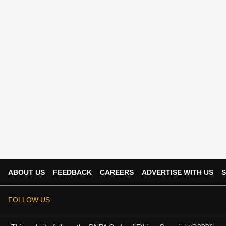
ABOUT US
FEEDBACK
CAREERS
ADVERTISE WITH US
S
FOLLOW US