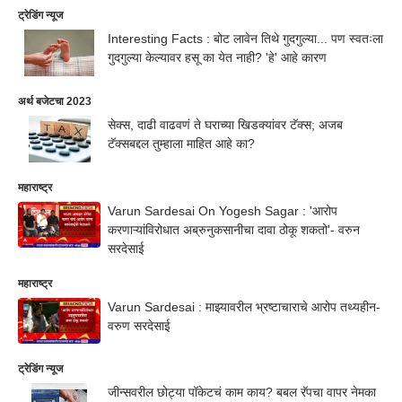
ट्रेडिंग न्यूज
Interesting Facts : बोट लावेन तिथे गुदगुल्या... पण स्वतःला
गुदगुल्या केल्यावर हसू का येत नाही? 'हे' आहे कारण
अर्थ बजेटचा 2023
सेक्स, दाढी वाढवणं ते घराच्या खिडक्यांवर टॅक्स; अजब
टॅक्सबद्दल तुम्हाला माहित आहे का?
महाराष्ट्र
Varun Sardesai On Yogesh Sagar : 'आरोप
करणाऱ्यांविरोधात अब्रुनुकसानीचा दावा ठोकू शकतो'- वरुन
सरदेसाई
महाराष्ट्र
Varun Sardesai : माझ्यावरील भ्रष्टाचाराचे आरोप तथ्यहीन-
वरुण सरदेसाई
ट्रेडिंग न्यूज
जीन्सवरील छोट्या पॉकेटचं काम काय? बबल रॅपचा वापर नेमका