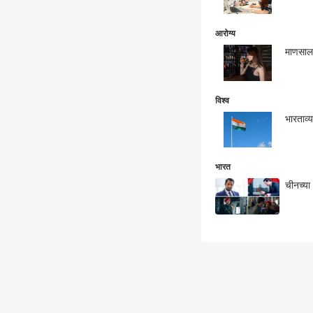
आरोग्य
माणसाला
विश्व
भारताव्
भारत
चीनच्या