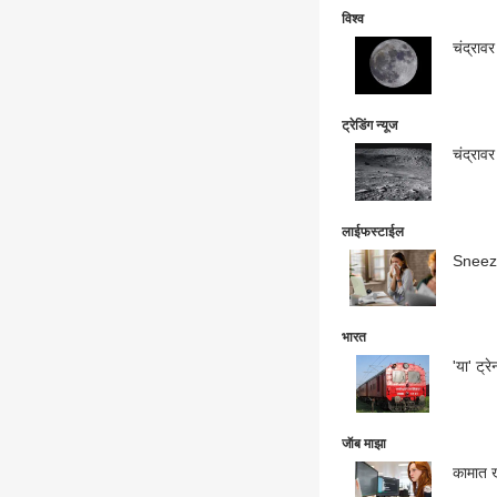
विश्व
चंद्राव
ट्रेडिंग न्यूज
चंद्राव
लाईफस्टाईल
Sneezin
भारत
'या' ट्र
जॅाब माझा
कामात ख