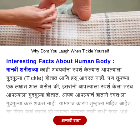
Why Dont You Laugh When Tickle Yourself
Interesting Facts About Human Body
:
मानवी शरीराच्या
काही अवयवांना स्पर्श केल्यास आपल्याला
गुदगुल्या (Tickle) होतात आणि हसू आवरत नाही. पण तुमच्या
एक लक्षात आलं असेल की, इतरांनी आपल्याला स्पर्श केला तरच
आपल्याला गुदगुल्या होतात. आपण आपल्याचं हाताने स्वतःला
गुदगुल्या करु शकत नाही. यामागचं कारण तुम्हाला माहित आहेत
का किंवा याचं कारण शोधण्याचा प्रयत्न तुम्ही कधी केला आहे
का? नसेल तर येथे जाणून घ्या याचं कारण.
आणखी वाचा
हसणे ही एक नैसर्गिक प्रतिक्रिया आहे. शास्त्रज्ञांच्या मते,