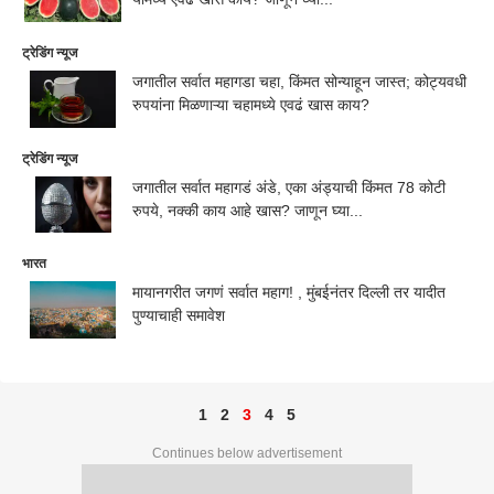
ट्रेडिंग न्यूज
जगातील सर्वात महागडा चहा, किंमत सोन्याहून जास्त; कोट्यवधी
रुपयांना मिळणाऱ्या चहामध्ये एवढं खास काय?
ट्रेडिंग न्यूज
जगातील सर्वात महागडं अंडे, एका अंड्याची किंमत 78 कोटी
रुपये, नक्की काय आहे खास? जाणून घ्या...
भारत
मायानगरीत जगणं सर्वात महाग! , मुंबईनंतर दिल्ली तर यादीत
पुण्याचाही समावेश
1
2
3
4
5
Continues below advertisement