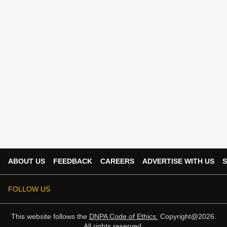
ABOUT US
FEEDBACK
CAREERS
ADVERTISE WITH US
S
FOLLOW US
This website follows the
DNPA Code of Ethics.
Copyright@2026.
All rights reserved.