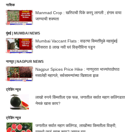
नाशिक
Manmad Crop : खरिपाची पिके करपू लागली ; हंगाम वाया
जाण्याची शक्यता
मुंबई | MUMBAI NEWS
Mumbai Vaccant Flats : वाढत्या किमतींमुळे महामुंबई
परिसरात 8 लाख नवी घरं विक्रीविना पडून
नागपूर | NAGPUR NEWS
Nagpur Spices Price Hike : नागपुरात भाज्यांपाठोपाठ
मसालेही महागले, सर्वसामन्यांच्या खिशाला झळ
ट्रेडिंग न्यूज
लाखो रुपये किंमतीला एक फळ, जगातील सर्वात महाग कलिंगडात
नेमकं खास काय?
ट्रेडिंग न्यूज
जगातील सर्वात महाग कलिंगड, लाखोंच्या किमतीला विक्री;
यामध्ये एवढं खास काय? जाणून घ्या...