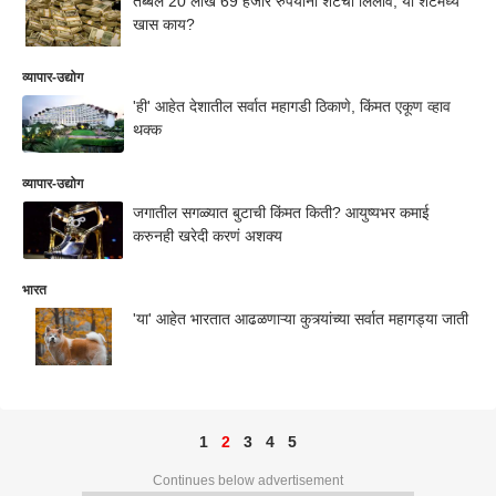
तब्बल 20 लाख 69 हजार रुपयांना शर्टचा लिलाव, या शर्टमध्ये
खास काय?
व्यापार-उद्योग
'ही' आहेत देशातील सर्वात महागडी ठिकाणे, किंमत एकूण व्हाव
थक्क
व्यापार-उद्योग
जगातील सगळ्यात बुटाची किंमत किती? आयुष्यभर कमाई
करुनही खरेदी करणं अशक्य
भारत
'या' आहेत भारतात आढळणाऱ्या कुत्र्यांच्या सर्वात महागड्या जाती
1
2
3
4
5
Continues below advertisement