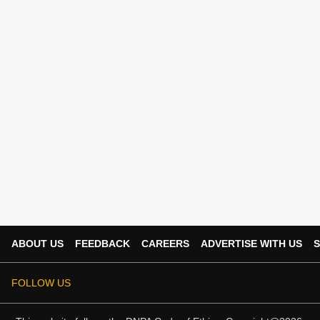
ABOUT US
FEEDBACK
CAREERS
ADVERTISE WITH US
S
FOLLOW US