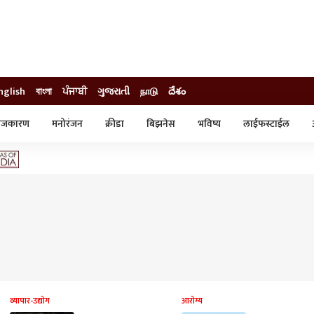
nglish
বাংলা
ਪੰਜਾਬੀ
ગુજરાતી
நாடு
దేశం
ाजकारण
मनोरंजन
क्रीडा
बिझनेस
भविष्य
लाईफस्टाईल
स्टाईल
क्राईम
व्यापार-उद्योग
ट्रेडिंग
ऑटो
व्यापार-उद्योग
आरोग्य