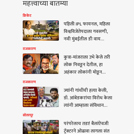
महत्त्वाच्या बातम्या
क्रिकेट
पहिली IPL फायनल, महिला
विश्वविजेतेपदाला गवसणी,
नवी मुंबईतील डी वाय
पाटील क्रिकेट स्टेडियमच्या
राजकारण
निर्मितीची कहाणी!
कुत्रा-मांजराला उभे केले तरी
लोक निवडून देतील, हा
अहंकार लोकांनी मोडून
काढला; बांकीपूर
राजकारण
पोटनिवडणुकीवरून संजय
ज्यांनी गांधींची हत्या केली,
पूर
राऊतांचा भाजपवर घणाघात
डॉ. आंबेडकरांचा विरोध केला
त्यांनी आम्हाला संविधान
शिकवू नये, अभिजीत
सोलापूर
दिपकेंनी RSS च्या बड्या
परंपरेलाच तडा! बैलांऐवजी
रेलाच तडा! बैलांऐवजी
नेत्याला सुनावलं
ट्रॅक्टरने ओढावा लागला संत
क्टरने ओढावा लागला संत