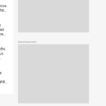
2024:
ीवाला
रसमज
मागील
म
वलं
सळलो;
ावर
Advertisement
 केली
ींचं
 25
्तक
या
षांची
्री