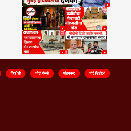
व्हिडीओ
फोटो गॅलरी
पॉडकास्ट
शॉर्ट व्हिडीओ