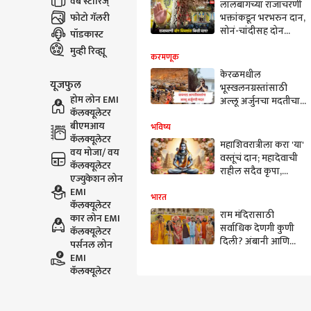
वेब स्टोरिज्
लालबागच्या राजाचरणी
फोटो गॅलरी
भक्तांकडून भरभरुन दान,
सोनं-चांदीसह दोन
पॉडकास्ट
दिवसांत किती ?
मुव्ही रिव्ह्यू
करमणूक
केरळमधील
यूजफुल
भूस्खलनग्रस्तांसाठी
होम लोन EMI
अल्लू अर्जुनचा मदतीचा
कॅलक्यूलेटर
हात, वायनाड
बीएमआय
आपत्तीग्रस्तांसाठी 25
भविष्य
कॅलक्यूलेटर
लाख रुपयांचा निधी
महाशिवरात्रीला करा 'या'
वय मोजा/ वय
वस्तूंचं दान; महादेवाची
कॅलक्यूलेटर
राहील सदैव कृपा,
एज्युकेशन लोन
कधीही भासणार नाही
EMI
पैशांची कमी
भारत
कॅलक्यूलेटर
राम मंदिरासाठी
कार लोन EMI
सर्वाधिक देणगी कुणी
कॅलक्यूलेटर
दिली? अंबानी आणि
पर्सनल लोन
अदानींकडून किती दान?
EMI
कॅलक्यूलेटर