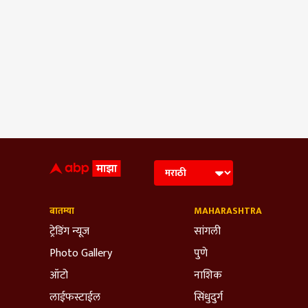
बातम्या
MAHARASHTRA
ट्रेडिंग न्यूज
सांगली
Photo Gallery
पुणे
ऑटो
नाशिक
लाईफस्टाईल
सिंधुदुर्ग