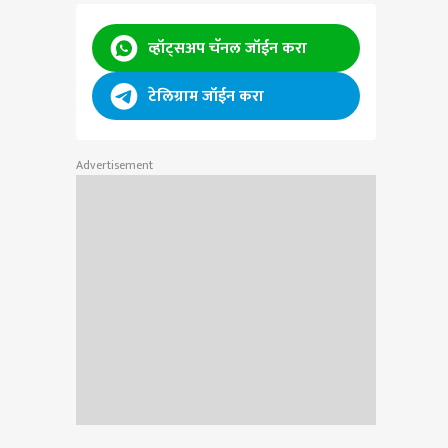
व्हॉट्सअप चॅनल जॉईन करा
टेलिग्राम जॉईन करा
Advertisement