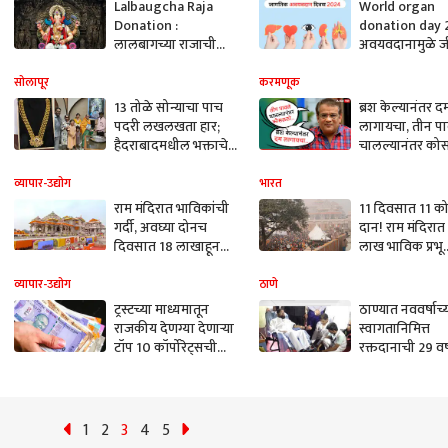
Lalbaugcha Raja
World organ
Donation :
donation day 
लालबागच्या राजाची
अवयवदानामुळे ज
पहिल्या दिवसाची
धोका? समज-गै
दानपेटी उघडली, पहिल्या
काय आहेत? त्या
सोलापूर
करमणूक
दिवशी किती दान?
सत्य जाणून घ्या...
13 तोळे सोन्याचा पाच
ब्रश केल्यानंतर द
पदरी लखलखता हार;
लागायचा, तीन पा
हैदराबादमधील भक्ताचे
चालल्यानंतर को
पंढरीच्या विठुरायाच्या
जीवघेण्या आजार
चरणी दान
विद्याधर जोशींनी
व्यापार-उद्योग
भारत
मात
राम मंदिरात भाविकांची
11 दिवसात 11 कोट
गर्दी, अवघ्या दोनच
दान! राम मंदिरात
दिवसात 18 लाखाहून
लाख भाविक प्रभू
अधिक दान
रामाचरणी नतमस
व्यापार-उद्योग
ठाणे
ट्रस्टच्या माध्यमातून
ठाण्यात नववर्षाच्
राजकीय देणग्या देणाऱ्या
स्वागतानिमित्त
टॉप 10 कॉर्पोरेट्सची
रक्तदानाची 29 वर्
यादी जाहीर, कोण
परंपरा कायम,
आघाडीवर?
मुख्यमंत्र्यांकडून रात
बाराच्या ठोक्याला
रक्तदान
1
2
3
4
5