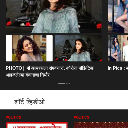
PHOTO | 'मी व्हायरसला संपवणार', कोरोना पॉझिटिव्ह
In Pics : ब
आढळलेल्या कंगनाचा निर्धार
शॉर्ट व्हिडीओ
POLITICS
POLITICS