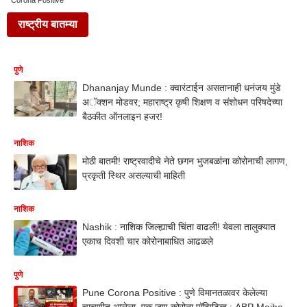
Corona Positive
राष्ट्रीय बातम्या
पुणे
Dhananjay Munde : क्वारंटाईन असतानाही धनंजय मुंडे
अॅक्शन मोडवर; महाराष्ट्र कृषी शिक्षण व संशोधन परिषदेच्या
बैठकीत ऑनलाइन हजर!
नाशिक
मोठी बातमी! राष्ट्रवादीचे नेते छगन भुजबळांना कोरोनाची लागण,
प्रकृती स्थिर असल्याची माहिती
नाशिक
Nashik : नाशिक जिल्ह्याची चिंता वाढली! येवला तालुक्यात
एकाच दिवशी चार कोरोनाबाधित आढळले
पुणे
Pune Corona Positive : पुणे विमानतळावर केलेल्या
चाचणीत आलेला एक जण कोरोना पॉझिटिव्ह : ABP Majha