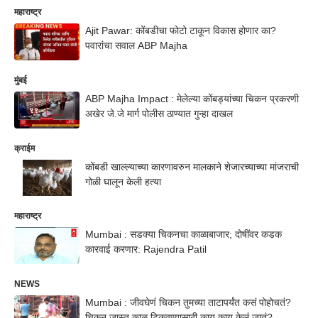
महाराष्ट्र
Ajit Pawar: कोंबडीचा फोटो टाकून विकास होणार का?
पवारांचा सवाल ABP Majha
मुंबई
ABP Majha Impact : मेलेल्या कोंबड्यांच्या चिकन प्रकरणी
अखेर जे.जे मार्ग पोलीस ठाण्यात गुन्हा दाखल
क्राईम
कोंबडी खाल्ल्याच्या कारणावरुन मालकाने शेजारच्याच्या मांजराची
गोळी घालून केली हत्या
महाराष्ट्र
Mumbai : सडक्या चिकनचा काळाबाजार; दोषींवर कडक
कारवाई करणार: Rajendra Patil
NEWS
Mumbai : जीवघेणं चिकन तुमच्या ताटापर्यंत कसं पोहोचतं?
चिकन जास्त काळ टिकवण्यासाठी काय काय केलं जातं?