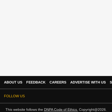
ABOUT US
FEEDBACK
CAREERS
ADVERTISE WITH US
S
FOLLOW US
This website follows the
DNPA Code of Ethics.
Copyright@2026.