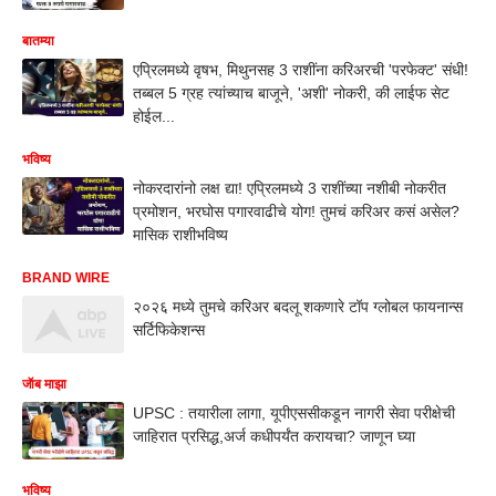
बातम्या
एप्रिलमध्ये वृषभ, मिथुनसह 3 राशींना करिअरची 'परफेक्ट' संधी!
तब्बल 5 ग्रह त्यांच्याच बाजूने, 'अशी' नोकरी, की लाईफ सेट
होईल...
भविष्य
नोकरदारांनो लक्ष द्या! एप्रिलमध्ये 3 राशींच्या नशीबी नोकरीत
प्रमोशन, भरघोस पगारवाढीचे योग! तुमचं करिअर कसं असेल?
मासिक राशीभविष्य
BRAND WIRE
२०२६ मध्ये तुमचे करिअर बदलू शकणारे टॉप ग्लोबल फायनान्स
सर्टिफिकेशन्स
जॅाब माझा
UPSC : तयारीला लागा, यूपीएससीकडून नागरी सेवा परीक्षेची
जाहिरात प्रसिद्ध,अर्ज कधीपर्यंत करायचा? जाणून घ्या
भविष्य