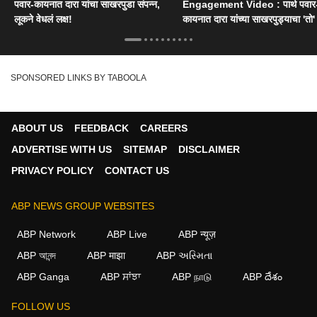
पवार-कायनात दारा यांचा साखरपुडा संपन्न,
Engagement Video : पार्थ पवार
लूकने वेधलं लक्ष!
कायनात दारा यांच्या साखरपुड्याचा 'तो' 
SPONSORED LINKS BY TABOOLA
ABOUT US
FEEDBACK
CAREERS
ADVERTISE WITH US
SITEMAP
DISCLAIMER
PRIVACY POLICY
CONTACT US
ABP NEWS GROUP WEBSITES
ABP Network
ABP Live
ABP न्यूज़
ABP আনন্দ
ABP माझा
ABP અસ્મિતા
ABP Ganga
ABP ਸਾਂਝਾ
ABP நாடு
ABP దేశం
×
FOLLOW US
We use cookies to improve your experience, analyze