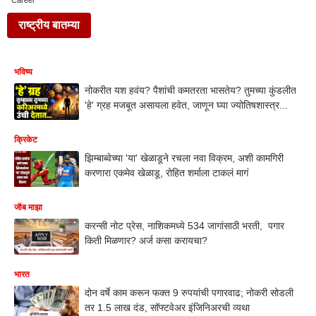
Career
राष्ट्रीय बातम्या
भविष्य
नोकरीत यश हवंय? पैशांची कमतरता भासतेय? तुमच्या कुंडलीत
'हे' ग्रह मजबूत असायला हवेत, जाणून घ्या ज्योतिषशास्त्र...
क्रिकेट
झिम्बाब्वेच्या 'या' खेळाडूने रचला नवा विक्रम, अशी कामगिरी
करणारा एकमेव खेळाडू, रोहित शर्माला टाकलं मागं
जॅाब माझा
करन्सी नोट प्रेस, नाशिकमध्ये 534 जागांसाठी भरती, पगार
किती मिळणार? अर्ज कसा करायचा?
भारत
दोन वर्षे काम करून फक्त 9 रुपयांची पगारवाढ; नोकरी सोडली
तर 1.5 लाख दंड, सॉफ्टवेअर इंजिनिअरची व्यथा