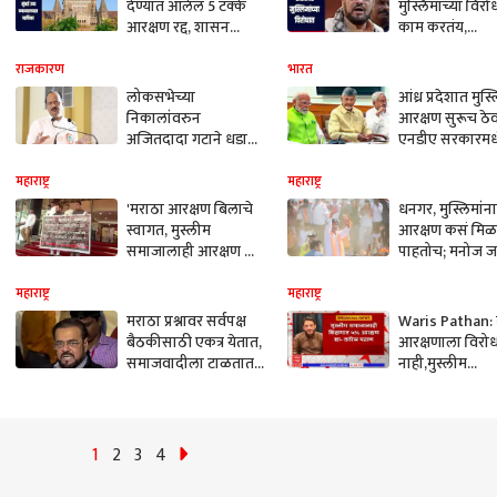
देण्यात आलेलं 5 टक्के
मुस्लिमांच्या विर
आरक्षण रद्द, शासन
काम करतंय,
निर्णयाविरोधता मुंबई
आरक्षणाच्या मुद्य
उच्च न्यायालयात याचिका
अबू आझमींचा हल
राजकारण
भारत
लोकसभेच्या
आंध्र प्रदेशात मुस्
निकालांवरुन
आरक्षण सुरूच ठे
अजितदादा गटाने धडा
एनडीए सरकारम
घेतला, अल्पसंख्याक
किंगमेकर चंद्राबाब
विभागाची बैठक, राज्यात
नायडूंच्या टीडीपी
महाराष्ट्र
महाराष्ट्र
मुस्लीम आरक्षणाची
स्पष्टोक्ती
'मराठा आरक्षण बिलाचे
धनगर, मुस्लिमांना
शिफारस करणार?
स्वागत, मुस्लीम
आरक्षण कसं मिळ
समाजालाही आरक्षण द्या';
पाहतोच; मनोज जरा
अबू आझमींची मागणी
सरकारला थेट इश
महाराष्ट्र
महाराष्ट्र
मराठा प्रश्नावर सर्वपक्ष
Waris Pathan: 
बैठकीसाठी एकत्र येतात,
आरक्षणाला विरो
समाजवादीला टाळतात,
नाही,मुस्लीम
त्यांना भीती, आम्ही
समाजालाही शिक्
मुस्लिम आरक्षणाचा मुद्दा
टक्के आरक्षण द्या 
काढू : अबू आझमी
वारिस पठाण
1
2
3
4