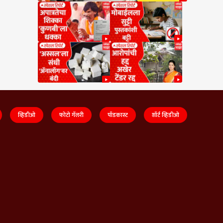
व्हिडीओ
फोटो गॅलरी
पॉडकास्ट
शॉर्ट व्हिडीओ