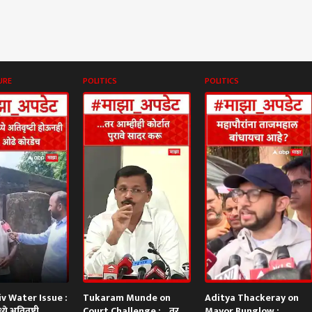
URE
POLITICS
POLITICS
v Water Issue :
Tukaram Munde on
Aditya Thackeray on
े अतिवृष्टी
Court Challenge : ...तर
Mayor Bunglow :