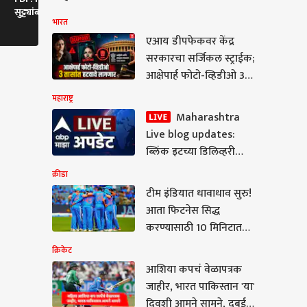
सुट्ट्यांबाबत तक्रारी, मुंढे
अमल महाडिकांनी घेतलं डी
महामार्गावर विच
भारत
म्हणाले...
वाय पाटील यांचे अंत्यदर्शन
अपघात,ट्रकखा
एआय डीपफेकवर केंद्र
सरकारचा सर्जिकल स्ट्राईक;
आक्षेपार्ह फोटो-व्हिडीओ 3
तासांत हटवावे लागणार
महाराष्ट्र
Maharashtra
Live blog updates:
ब्लिंक इटच्या डिलिव्हरी
बॉयवर सहकाऱ्यांचा हल्ला,
क्रीडा
अंतर्गत स्पर्धेतून वाद, दोघांना
टीम इंडियात धावाधाव सुरु!
अटक
ेट
आता फिटनेस सिद्ध
करण्यासाठी 10 मिनिटात
किती किमी पळावं लागणार?
क्रिकेट
1200 मीटर किती मिनिटात
आशिया कपचं वेळापत्रक
पूर्ण करावी लागणार? हा
जाहीर, भारत पाकिस्तान 'या'
या कपचं वेळापत्रक
सुद्धा नियम ठरला
दिवशी आमने सामने, दुबईत
र, भारत पाकिस्तान 'या'