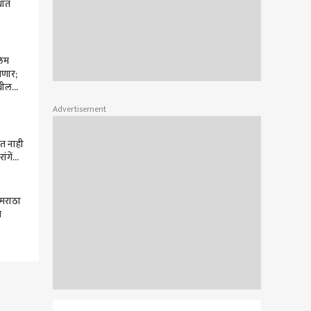
ोधात
ावरुन
्लाबोल
लिम
वणार;
धील
ू
Advertisement
ची
त नाही
ंगेंचा
ारा
मराठा
ध
षणात 5
-