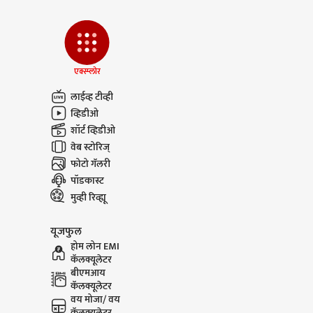
एक्स्प्लोर
लाईव्ह टीव्ही
व्हिडीओ
शॉर्ट व्हिडीओ
वेब स्टोरिज्
फोटो गॅलरी
पॉडकास्ट
मुव्ही रिव्ह्यू
यूजफुल
होम लोन EMI
कॅलक्यूलेटर
बीएमआय
कॅलक्यूलेटर
वय मोजा/ वय
कॅलक्यूलेटर