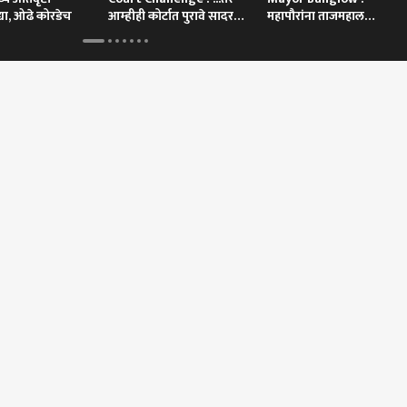
्या, ओढे कोरडेच
आम्हीही कोर्टात पुरावे सादर
महापौरांना ताजमहाल
करू
बांधायचा आहे? आदित्य
ठाकरेंची टीका
 कॉर्नर
 आर्टिकल
टॉप रील्स
महाराष्ट्र
क्रीडा
क्रिक
डीपफेकवर केंद्र
Maharashtra
टीम इंडियात धावाधाव सुरु!
आशि
रचा सर्जिकल स्ट्राईक;
Live blog updates: ब्लिंक
आता फिटनेस सिद्ध
जाही