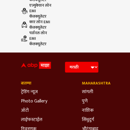
एज्युकेशन लोन
EMI
कॅलक्यूलेटर
कार लोन EMI
कॅलक्यूलेटर
पर्सनल लोन
EMI
कॅलक्यूलेटर
बातम्या
MAHARASHTRA
ट्रेडिंग न्यूज
सांगली
Photo Gallery
पुणे
ऑटो
नाशिक
लाईफस्टाईल
सिंधुदुर्ग
निवडणूक
औरंगाबाद