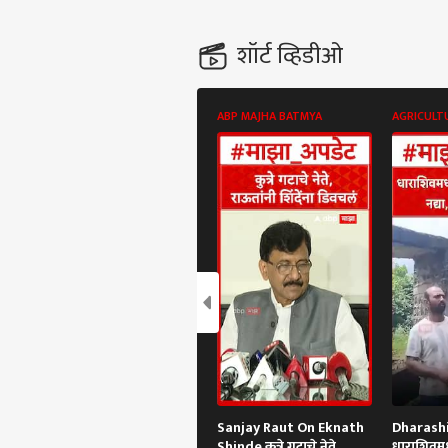
शॉर्ट व्हिडीओ
ABP MAJHA BATMYA
AGRICULT
Sanjay Raut On Eknath
Dharashi
Shinde कुत्रे गटाचे नेते,
धाराशिवमध्य