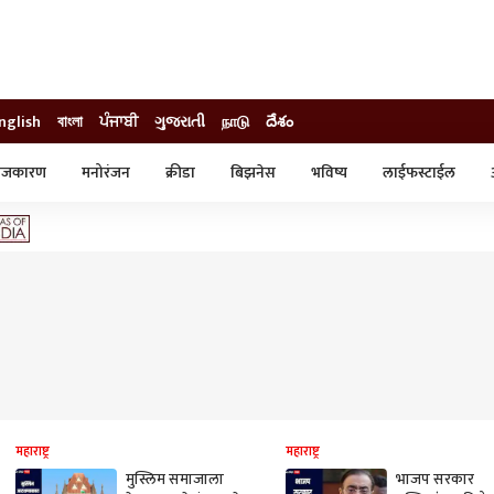
nglish
বাংলা
ਪੰਜਾਬੀ
ગુજરાતી
நாடு
దేశం
ाजकारण
मनोरंजन
क्रीडा
बिझनेस
भविष्य
लाईफस्टाईल
स्टाईल
क्राईम
व्यापार-उद्योग
ट्रेडिंग
ऑटो
महाराष्ट्र
महाराष्ट्र
मुस्लिम समाजाला
भाजप सरकार