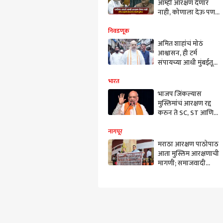
आम्ही आरक्षण देणार
नाही, कोणाला देऊ पण
देणार नाही; अमित
शाहांची लोकसभेत
निवडणूक
मांडली भूमिका
अमित शाहांचं मोठं
आश्वासन, ही टर्म
संपायच्या आधी मुंबईतून
एक-एकाला वेचून बाहेर
काढू
भारत
भाजप जिंकल्यास
मुस्लिमांचं आरक्षण रद्द
करुन ते SC, ST आणि
ओबीसींना देऊ; अमित
शाहांचं महत्त्वाचं वक्तव्य
नागपूर
मराठा आरक्षण पाठोपाठ
आता मुस्लिम आरक्षणाची
मागणी; समाजवादी
पक्षाच्या नेत्यांनी
विधानभवनात बॅनर
झळकावत केली मागणी