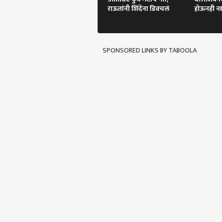
राऊतांनी शिंदेंना डिवचलं
होऊनही नद
SPONSORED LINKS BY TABOOLA
पर्सनल
टॉप
हॅलो गेस्ट
भारत
आमच्यासोबत जाहिरात करा
प्रायव्हसी पॉलिसी
संपर्क साधा
करिअर
एआय 
फीडबॅक
सरका