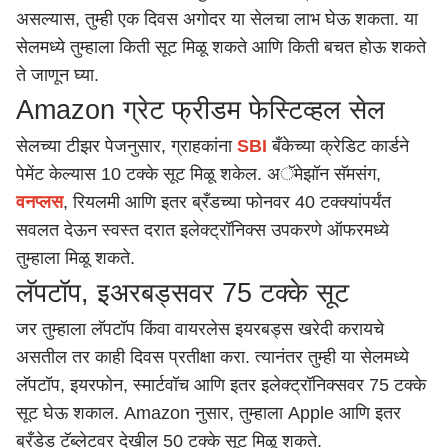
असल्यास, तुम्ही एक दिवस अगोदर या सेलचा लाभ घेऊ शकता. या
सेलमध्ये तुम्हाला किती सूट मिळू शकते आणि किती बचत होऊ शकते
ते जाणून घ्या.
Amazon ग्रेट फ्रीडम फेस्टिव्हल सेल
सेलच्या टीझर पेजनुसार, ग्राहकांना
SBI
बँकेच्या क्रेडिट कार्डने
पेमेंट केल्यास 10 टक्के सूट मिळू शकेल. अॅमेझॉन सॅमसंग,
वनप्लस
, रियलमी आणि इतर ब्रँडच्या फोनवर 40 टक्क्यांपर्यंत
सवलत देऊन स्वस्त दरात इलेक्ट्रॉनिक्स उपकरणे ऑफरमध्ये
तुम्हाला मिळू शकते.
लॅपटॉप, इअरबड्सवर 75 टक्के सूट
जर तुम्हाला लॅपटॉप किंवा वायरलेस इयरबड्स खरेदी करायचे
असतील तर काही दिवस प्रतीक्षा करा. त्यानंतर तुम्ही या सेलमध्ये
लॅपटॉप, इयरफोन, स्मार्टवॉच आणि इतर इलेक्ट्रॉनिक्सवर 75 टक्के
सूट घेऊ शकाल. Amazon नुसार, तुम्हाला Apple आणि इतर
ब्रँडेड टॅब्लेटवर देखील 50 टक्के सूट मिळू शकते.