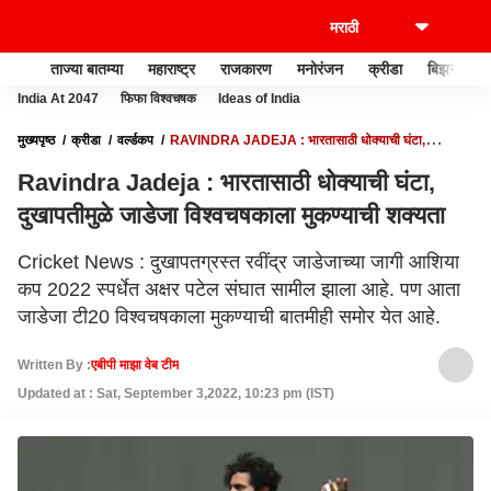
ताज्या बातम्या
महाराष्ट्र
राजकारण
मनोरंजन
क्रीडा
बिझनेस
India At 2047
फिफा विश्वचषक
Ideas of India
मुख्यपृष्ठ
क्रीडा
वर्ल्डकप
RAVINDRA JADEJA : भारतासाठी धोक्याची घंटा,
दुखापतीमुळे जाडेजा विश्वचषकाला मुकण्याची शक्यता
Ravindra Jadeja : भारतासाठी धोक्याची घंटा,
दुखापतीमुळे जाडेजा विश्वचषकाला मुकण्याची शक्यता
Cricket News : दुखापतग्रस्त रवींद्र जाडेजाच्या जागी आशिया
कप 2022 स्पर्धेत अक्षर पटेल संघात सामील झाला आहे. पण आता
जाडेजा टी20 विश्वचषकाला मुकण्याची बातमीही समोर येत आहे.
Written By :
एबीपी माझा वेब टीम
Updated at : Sat, September 3,2022, 10:23 pm (IST)