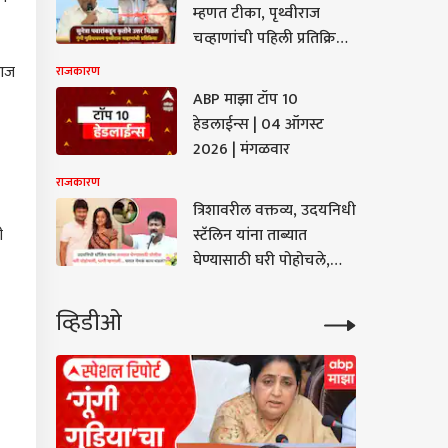
म्हणत टीका, पृथ्वीराज
टरवरुन पोस्ट हटवा, माफी
चव्हाणांची पहिली प्रतिक्रिया;
 सुनेत्रा पवारांवरील
नंतर राष्ट्रवादी आक्रमक,
म्हणाले, अर्थातच सुनेत्रा
 आज
राजकारण
े-पटेलांचा काँग्रेसला
पवारांकडून कृतीतून उत्तर
रा
ABP माझा टॉप 10
मिळेल
हेडलाईन्स | 04 ऑगस्ट
2026 | मंगळवार
बांड मुलगा जिवानीशी
राजकारण
, ठेकेदारावर गुन्हा दाखल
त्रिशावरील वक्तव्य, उदयनिधी
याची कुटुंबीयांची मागणी;
ी
स्टॅलिन यांना ताब्यात
िसांची पीडित काकालाच
ी
घेण्यासाठी घरी पोहोचले,
पत्नी म्हणाली, 10 मिनिटं
थांबा, ते टॉयलेटमध्ये आहेत
व्हिडीओ