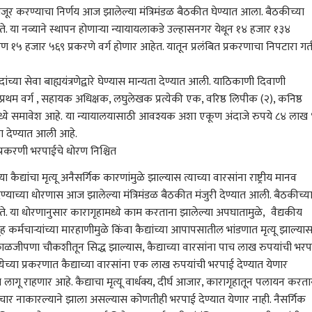
जूर करण्याचा निर्णय आज झालेल्या मंत्रिमंडळ बैठकीत घेण्यात आला. बैठकीच्या
स होते. या नव्याने स्थापन होणाऱ्या न्यायायलाकडे उल्हासनगर येथून १४ हजार १३४
५ हजार ५६९ प्रकरणे वर्ग होणार आहेत. यातून प्रलंबित प्रकरणाचा निपटारा गत
्या सेवा बाह्ययंत्रणेद्वारे घेण्यास मान्यता देण्यात आली. याठिकाणी दिवाणी
 प्रथम वर्ग , सहायक अधिक्षक, लघुलेखक प्रत्येकी एक, वरिष्ठ लिपीक (२), कनिष्ठ
ध्ये समावेश आहे. या न्यायालयासाठी आवश्यक अशा एकूण अंदाजे रुपये ८४ लाख
ता देण्यात आली आहे.
ूप्रकरणी भरपाईचे धोरण निश्चित
कैद्यांचा मृत्यू अनैसर्गिक कारणांमुळे झाल्यास त्याच्या वारसांना राष्ट्रीय मानव
्याच्या धोरणास आज झालेल्या मंत्रिमंडळ बैठकीत मंजुरी देण्यात आली. बैठकीच्य
स होते. या धोरणानुसार कारागृहामध्ये काम करताना झालेल्या अपघातामुळे, वैद्यकीय
 कर्मचाऱ्यांच्या मारहाणीमुळे किंवा कैद्यांच्या आपापसातील भांडणात मृत्यू झाल्या
ाळजीपणा चौकशीतून सिद्ध झाल्यास, कैद्याच्या वारसांना पाच लाख रुपयांची भरप
ेच्या प्रकरणात कैद्याच्या वारसांना एक लाख रुपयांची भरपाई देण्यात येणार
रण लागू राहणार आहे. कैद्याचा मृत्यू वार्धक्य, दीर्घ आजार, कारागृहातून पलायन करता
र नाकारल्याने झाला असल्यास कोणतीही भरपाई देण्यात येणार नाही. नैसर्गिक