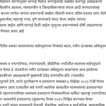
या विद्यमान धोरणानुसार भरपाई मिळेल. भरपाईसाठी संबंधित कारागृह अधीक्षकांनी
वैद्यकीय अहवाल, न्यायालयीन व जिल्हाधिकाऱ्यांचा तपास आदी कागदपत्रांसह
दर करावा लागेल. यानंतर प्रकरणाची सखोल चौकशी करून अंतिम प्रस्ताव अपर पो
रसेवा, महाराष्ट्र राज्य,
पुणे
यांच्याकडे सादर केला जाईल. त्यांच्या
घेतला जाईल आणि भरपाई दिली जाईल. मृत्युच्या प्रकरणांमध्ये दोषी आढळणाऱ्या
 घेण्यात आला आहे.
ील स्थावर मालमत्तांच्या भाडेपट्ट्यांच्या नियमांत बदल, नवीन दराबाबत अधिसूचन
 कॉर्नर
मत्ता व नगरपरिषदा, नगरपंचायती, औद्योगिक नगरीतील मालमत्ता भाडेपट्ट्याने
यात येणार हे. त्याकरिता नवीन दरांबाबत अधिसूचना काढण्यास आज झालेल्या
 आर्टिकल
टॉप रील्स
ठकीच्या अध्यक्षस्थानी मुख्यमंत्री देवेंद्र फडणवीस होते. राज्यातील
ट्टयाने देणे, त्यांचे नूतनीकरण व हस्तांतरण याबाबत ६ नोव्हेंबर २०२३ रोजी नियम
ारण
राजकारण
अहिल्यानगर
राज
रून आता राज्यातील सर्व नागरी स्थानिक संस्थांतील मालमत्तांच्या हस्तांतरणांत
 महानगरपालिका मालमत्ता हस्तांतरण नियमावलीच्या धर्तीवर महाराष्ट्र नगरपरिषद
मालमत्तेचे हस्तांतरण) (सुधारणा) नियम २०२५ निश्चित करण्यात येणार
गरी यांच्या मालमत्तांचे निवासी, शैक्षणिक, धर्मादाय व सार्वजनिक, व्यावसायिक