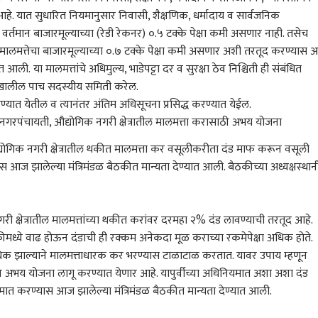
े. यात सुधारित नियमानुसार निवासी, शैक्षणिक, धर्मादाय व सार्वजनिक
रेसकडून गुंगी गुडिया म्हणत
ABP माझा टॉप 10 हेडलाईन्स
अहिल्यानगरच्या शेवगावमध्ये
ट्वि
 पृथ्वीराज चव्हाणांची
| 04 ऑगस्ट 2026 |
बिबट्याची दहशत; नर-
मागा;
ा वर्तमान बाजारमूल्याच्या (रेडी रेकनर) ०.५ टक्के पेक्षा कमी असणार नाही. तसेच
 प्रतिक्रिया; म्हणाले,
मंगळवार
BLOG
मादीसह पिल्लांचा वावर,
राजकारण
टीके
ठाणे
मालमत्तेचा बाजारमूल्याच्या ०.७ टक्के पेक्षा कमी असणार अशी तरतूद करण्यास
तच सुनेत्रा पवारांकडून
शेतात जायचं कसं? ग्रामस्थ
तटकर
त आली. या मालमत्तांचे अधिमुल्य, भाडेपट्टा दर व सुरक्षा ठेव निश्चिती ही संबंधित
तून उत्तर मिळेल
काळजीत
इशा
क्षतेखालील पाच सदस्यीय समिती करेल.
यात येतील व त्यानंतर अंतिम अधिसूचना प्रसिद्ध करण्यात येईल.
नगरपंचायती, औद्योगिक नगरी क्षेत्रातील मालमत्ता करासाठी अभय योजना
लोकलमध्ये हरवलेली बॅग
BLOG : खड्डेमुक्त रस्त्यांची
तानाजी सावंत अन् मोटेंचे
तरणा
 पोलिसांची कामगिरी,
उद्दिष्टपूर्ती होत नाही तोपर्यंत
समर्थक भिडले; धाराशिवमध्ये
गेला
योगिक नगरी क्षेत्रातील थकीत मालमत्ता कर वसूलीकरीता दंड माफ करून वसूली
र्षांनी तपास, प्रवाशाला
वाहनांवरील दंडात्मक कारवाई
महायुतीत राडा, शिवसेना-
करण्
आज झालेल्या मंत्रिमंडळ बैठकीत मान्यता देण्यात आली. बैठकीच्या अध्यक्षस्थान
ं 271 ग्रॅम सोनं
ला स्थगिती द्या !
राष्ट्रवादी भिडले, 10 गाड्या
पोल
फोडल्या
धमक
 क्षेत्रातील मालमत्तांच्या थकीत करांवर दरमहा २% दंड लावण्याची तरतूद आहे.
मध्ये वाढ होऊन दंडाची ही रक्कम अनेकदा मूळ कराच्या रकमेपेक्षा अधिक होते.
अधिक झाल्याने मालमत्ताधारक कर भरण्यास टाळाटाळ करतात. यावर उपाय म्हणून
अभय योजना लागू करण्यात येणार आहे. यापुर्वीच्या अधिनियमात अशा अशा दंड
ात करण्यास आज झालेल्या मंत्रिमंडळ बैठकीत मान्यता देण्यात आली.