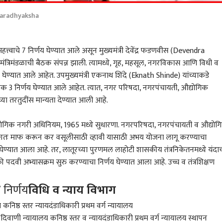
garadhyaksha
्त्वाचे 7 निर्णय घेण्यात आले असून मुख्यमंत्री
देवेंद्र फडणवीस (Devendra
मंत्रिमंडळाची बैठक संपन्न झाली. त्यामध्ये, गृह, महसूल, नगरविकास आणि विधी व
णय घेण्यात आले आहेत. उपमुख्यमंत्री
एकनाथ शिंदे (Eknath Shinde)
यांच्याकडे
 3 निर्णय घेण्यात आले आहेत. त्यात, नगर परिषदा, नगरपंचायती, औद्योगिक
ाच्या तरतुदींस मान्यता देण्यात आली आहे.
द्योगिक नगरी अधिनियम, 1965 मध्ये सुधारणा. नगरपरिषदा, नगरपंचायती व औद्योग
ड अंशतः माफ करून कर वसूलीसाठी व्हावी यासाठी अभय योजना लागू करण्याचा
 घेण्यात आला आहे. तर,
लातूर
च्या पुरणमल लाहोटी शासकीय तंत्रनिकेतनमध्ये यंदाच
ी पदवी अभ्यासक्रम सुरु करण्याचा निर्णय घेण्यात आला आहे. उच्च व तंत्रशिक्षण
 निर्णय
विधि व न्याय विभाग
निष्ठ स्तर न्यायदंडाधिकारी प्रथम वर्ग न्यायालय
िवाणी न्यायालय कनिष्ठ स्तर व न्यायदंडाधिकारी प्रथम वर्ग न्यायालय स्थापन