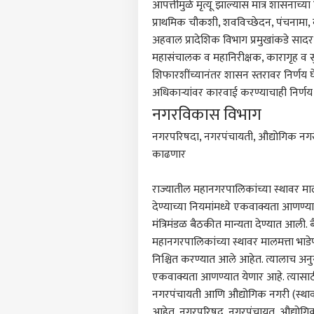
आपत्तीमुळे मृत्यू झाल्यास मात्र शासनाच्
प्राथमिक चौकशी, शवविच्छेदन, पंचनामा, 
अहवाल प्रादेशिक विभाग प्रमुखांकडे सा
महासंचालक व महानिरीक्षक, कारागृह व सुधा
शिफारशींच्यानंतर शासन स्तरावर निर्णय 
अधिकाऱ्यांवर कारवाई करण्याचाही निर्णय
नगरविकास विभाग
नगरपरिषदा, नगरपंचायती, औद्योगिक नगरीत
काढणार
पर्सनल
राज्यातील महानगरपालिकांच्या स्थावर माल
देण्याच्या नियमांमध्ये एकवाक्यता आणण्
टॉप
हॅलो गेस्ट
मंत्रिमंडळ बैठकीत मान्यता देण्यात आली. बै
महानगरपालिकांच्या स्थावर मालमत्ता भाडेप
राजक
आमच्यासोबत जाहिरात करा
निश्चित करण्यात आले आहेत. त्यालाच अनुस
प्रायव्हसी पॉलिसी
एकवाक्यता आणण्यात येणार आहे. त्यासाठी
संपर्क साधा
नगरपंचायती आणि औद्योगिक नगरी (स्थावर 
आहेत. नगरपरिषद, नगरपंचायत, औद्योगिक न
करिअर