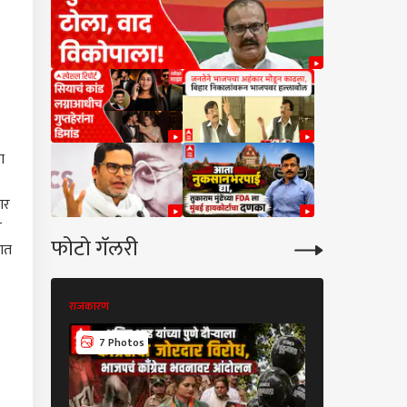
ा
ार
र
फोटो गॅलरी
मात
राजकारण
राजकारण
20 Photos
7 Photos