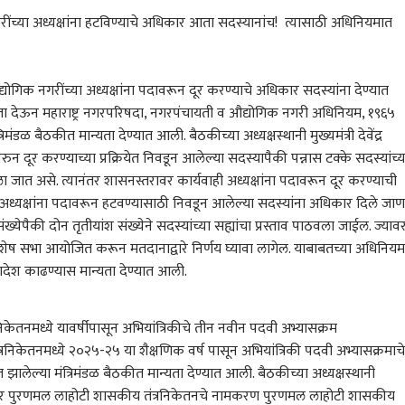
ंच्या अध्यक्षांना हटविण्याचे अधिकार आता सदस्यानांच! त्यासाठी अधिनियमात
ोगिक नगरींच्या अध्यक्षांना पदावरून दूर करण्याचे अधिकार सदस्यांना देण्यात
यता देऊन
महाराष्ट्र
नगरपरिषदा, नगरपंचायती व औद्योगिक नगरी अधिनियम, १९६५
ंडळ बैठकीत मान्यता देण्यात आली. बैठकीच्या अध्यक्षस्थानी मुख्यमंत्री देवेंद्र
वरुन दूर करण्याच्या प्रक्रियेत निवडून आलेल्या सदस्यापैकी पन्नास टक्के सदस्यांच्य
ठवला जात असे. त्यानंतर शासनस्तरावर कार्यवाही अध्यक्षांना पदावरून दूर करण्याची
अध्यक्षांना पदावरून हटवण्यासाठी निवडून आलेल्या सदस्यांना अधिकार दिले जाण
्येपैकी दोन तृतीयांश संख्येने सदस्यांच्या सह्यांचा प्रस्ताव पाठवला जाईल. ज्याव
विशेष सभा आयोजित करून मतदानाद्वारे निर्णय घ्यावा लागेल. याबाबतच्या अधिनिय
ादेश काढण्यास मान्यता देण्यात आली.
केतनमध्ये यावर्षीपासून अभियांत्रिकीचे तीन नवीन पदवी अभ्यासक्रम
िकेतनमध्ये २०२५-२५ या शैक्षणिक वर्ष पासून अभियांत्रिकी पदवी अभ्यासक्रमाचे
लेल्या मंत्रिमंडळ बैठकीत मान्यता देण्यात आली. बैठकीच्या अध्यक्षस्थानी
ोबर पुरणमल लाहोटी शासकीय तंत्रनिकेतनचे नामकरण पुरणमल लाहोटी शासकीय