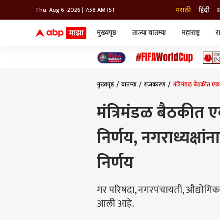
मराठी
हिंदी
Thu, Aug 6, 2026 | 7:58 AM IST
मुख्यपृष्ठ
ताज्या बातम्या
महाराष्ट्र
र
बातम्या
जॅाब माझा
लाईफ
भारत
महाराष्ट्र
टेक-गॅजेट
मुंबई
ऑटो
टेलिव्हिजन
विश्व
विश्व
मुख्यपृष्ठ
बातम्या
राजकारण
मंत्रिमंडळ बैठकीत एकन
कोल्हापूर
पुणे
मंत्रिमंडळ बैठकीत ए
नवी मुंबई
अमरावती
निर्णय, नगराध्यक्षां
अहमदनगर
अकोला
निर्णय
गर परिषदा, नगरपंचायती, औद्योगिक नग
आली आहे.