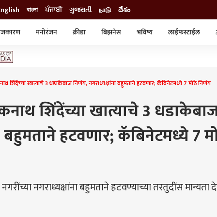
English
বাংলা
ਪੰਜਾਬੀ
ગુજરાતી
நாடு
దేశం
ाजकारण
मनोरंजन
क्रीडा
बिझनेस
भविष्य
लाईफस्टाईल
स्टाईल
क्राईम
व्यापार-उद्योग
ट्रेडिंग
ऑटो
ाथ शिंदेंच्या खात्याचे 3 धडाकेबाज निर्णय, नगराध्यक्षांना बहुमताने हटवणार; कॅबिनेटमध्ये 7 मोठे निर्णय
कनाथ शिंदेंच्या खात्याचे 3 धडाकेबा
ना बहुमताने हटवणार; कॅबिनेटमध्ये 7 म
रींच्या नगराध्यक्षांना बहुमताने हटवण्याच्या तरतुदींस मान्यता दे