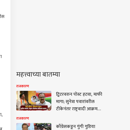
लीस
ा
महत्त्वाच्या बातम्या
राजकारण
ट्विटरवरुन पोस्ट हटवा, माफी
कारण
मागा; सुनेत्रा पवारांवरील
टीकेनंतर राष्ट्रवादी आक्रमक,
ा,
तटकरे-पटेलांचा काँग्रेसला
राजकारण
इशारा
काँग्रेसकडून गुंगी गुडिया
 व