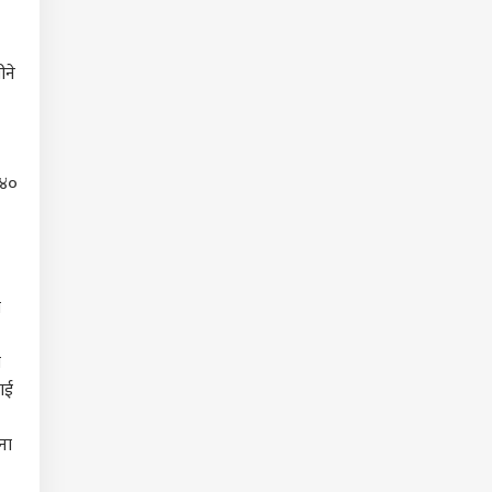
ीने
 ४०
ा
स
ाई
ना