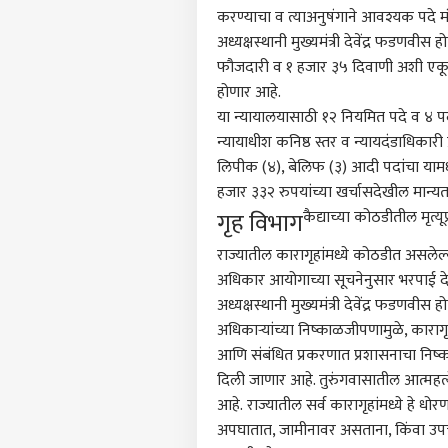
करण्याचा व त्याअनुषंगाने आवश्यक पदे मं
अध्यक्षस्थानी मुख्यमंत्री देवेंद्र फडणवी
फौजदारी व १ हजार ३५ दिवाणी अशी एकूण १
होणार आहे.
या न्यायालयासाठी १२ नियमित पदे व ४ पदांच
न्यायाधीश कनिष्ठ स्तर व न्यायदंडाधिकारी
लिपीक (४), बेलिफ (३) आदी पदांचा याम
हजार ३३२ रुपयांच्या खर्चासदेखील मान्य
गृह विभाग
कैद्याच्या कोठडीतील मृत्य
राज्यातील कारागृहांमध्ये कोठडीत असलेल्या 
अधिकार आयोगाच्या सूचनेनुसार भरपाई देण
अध्यक्षस्थानी मुख्यमंत्री देवेंद्र फडणवी
अधिकाऱ्यांच्या निष्काळजीपणामुळे, कारागृह
आणि संबंधित प्रकरणात प्रशासनाचा निष्क
दिली जाणार आहे. तुरुंगवासातील आत्महत्य
आहे. राज्यातील सर्व कारागृहांमध्ये हे धो
अपघातात, जामीनावर असताना, किंवा उपचा