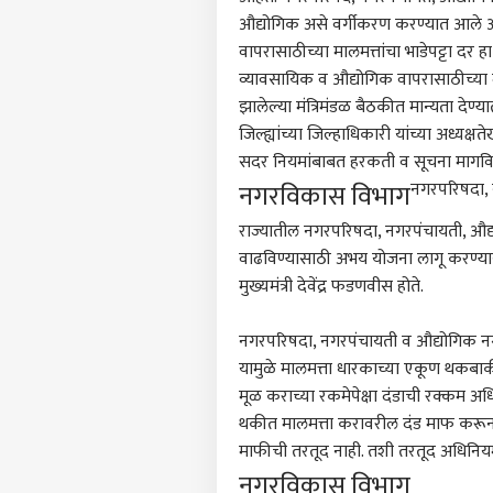
औद्योगिक असे वर्गीकरण करण्यात आले आह
काँग्
फीडबॅक
टीका,
वापरासाठीच्या मालमत्तांचा भाडेपट्टा दर ह
आमच्याबद्दल
पहिली
मुंबई
व्यावसायिक व औद्योगिक वापरासाठीच्या 
अर्था
झालेल्या मंत्रिमंडळ बैठकीत मान्यता देण्या
कृती
जिल्ह्यांच्या जिल्हाधिकारी यांच्या अध्य
सदर नियमांबाबत हरकती व सूचना मागविण्
नगरविकास विभाग
नगरपरिषदा, 
परत;
LOGIN
राज्यातील नगरपरिषदा, नगरपंचायती, औद्
तीन व
वाढविण्यासाठी अभय योजना लागू करण्यास 
मिळाल
मुख्यमंत्री देवेंद्र फडणवीस होते.
नगरपरिषदा, नगरपंचायती व औद्योगिक नगरी
यामुळे मालमत्ता धारकाच्या एकूण थकबाकी
मूळ कराच्या रकमेपेक्षा दंडाची रक्कम 
थकीत मालमत्ता करावरील दंड माफ करून 
माफीची तरतूद नाही. तशी तरतूद अधिनियम
नगरविकास विभाग