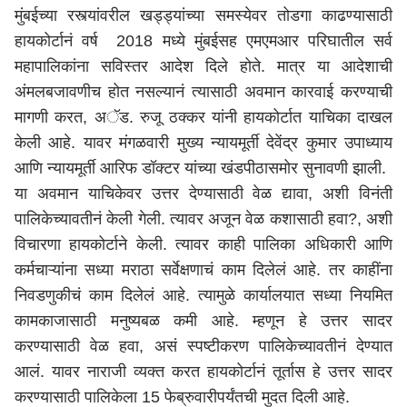
मुंबईच्या रस्त्यांवरील खड्ड्यांच्या समस्येवर तोडगा काढण्यासाठी
हायकोर्टानं वर्ष 2018 मध्ये मुंबईसह एमएमआर परिघातील सर्व
महापालिकांना सविस्तर आदेश दिले होते. मात्र या आदेशाची
अंमलबजावणीच होत नसल्यानं त्यासाठी अवमान कारवाई करण्याची
मागणी करत, अॅड. रुजू ठक्कर यांनी हायकोर्टात याचिका दाखल
केली आहे. यावर मंगळवारी मुख्य न्यायमूर्ती देवेंद्र कुमार उपाध्याय
आणि न्यायमूर्ती आरिफ डॉक्टर यांच्या खंडपीठासमोर सुनावणी झाली.
या अवमान याचिकेवर उत्तर देण्यासाठी वेळ द्यावा, अशी विनंती
पालिकेच्यावतीनं केली गेली. त्यावर अजून वेळ कशासाठी हवा?, अशी
विचारणा हायकोर्टाने केली. त्यावर काही पालिका अधिकारी आणि
कर्मचाऱ्यांना सध्या मराठा सर्वेक्षणाचं काम दिलेलं आहे. तर काहींना
निवडणुकीचं काम दिलेलं आहे. त्यामुळे कार्यालयात सध्या नियमित
कामकाजासाठी मनुष्यबळ कमी आहे. म्हणून हे उत्तर सादर
करण्यासाठी वेळ हवा, असं स्पष्टीकरण पालिकेच्यावतीनं देण्यात
आलं. यावर नाराजी व्यक्त करत हायकोर्टानं तूर्तास हे उत्तर सादर
करण्यासाठी पालिकेला 15 फेब्रुवारीपर्यंतची मुदत दिली आहे.