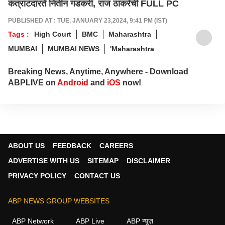
कंत्राटदारते नितीन गडकरी, राज ठाकरेंची FULL PC
PUBLISHED AT : TUE, JANUARY 23,2024, 9:41 PM (IST)
Tags :
High Court
BMC
Maharashtra
MUMBAI
MUMBAI NEWS
'Maharashtra
Breaking News, Anytime, Anywhere - Download
ABPLIVE on
Android
and
iOS
now!
ABOUT US
FEEDBACK
CAREERS
ADVERTISE WITH US
SITEMAP
DISCLAIMER
PRIVACY POLICY
CONTACT US
ABP NEWS GROUP WEBSITES
ABP Network
ABP Live
ABP न्यूज़