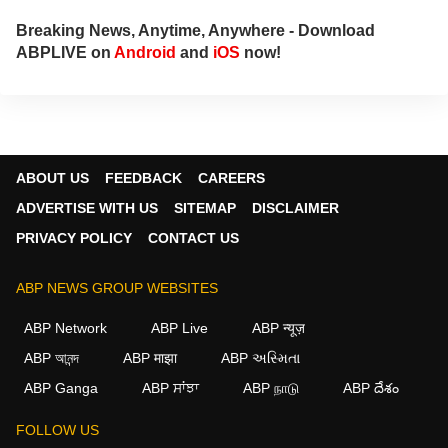
Breaking News, Anytime, Anywhere - Download
ABPLIVE on
Android
and
iOS
now!
ABOUT US
FEEDBACK
CAREERS
ADVERTISE WITH US
SITEMAP
DISCLAIMER
PRIVACY POLICY
CONTACT US
ABP NEWS GROUP WEBSITES
ABP Network
ABP Live
ABP न्यूज़
ABP আনন্দ
ABP माझा
ABP અસ્મિતા
ABP Ganga
ABP ਸਾਂਝਾ
ABP நாடு
ABP దేశం
FOLLOW US