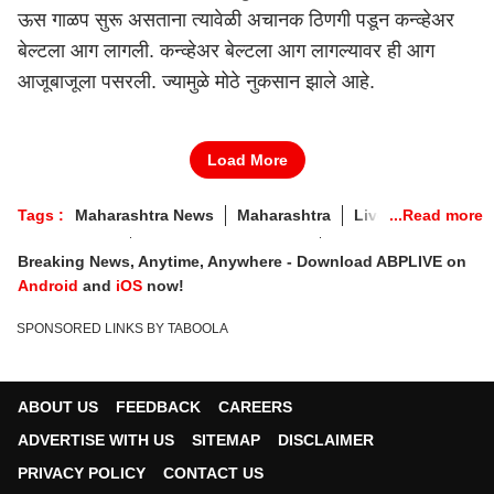
ऊस गाळप सुरू असताना त्यावेळी अचानक ठिणगी पडून कन्व्हेअर
बेल्टला आग लागली. कन्व्हेअर बेल्टला आग लागल्यावर ही आग
आजूबाजूला पसरली. ज्यामुळे मोठे नुकसान झाले आहे.
Load More
Tags :
Maharashtra News
Maharashtra
Live Updates
Marathi News
Marathi Political News
News Alerts
Breaking News, Anytime, Anywhere - Download ABPLIVE on
Covid-19
News Breaking
Live Updates
Android
and
iOS
now!
SPONSORED LINKS BY TABOOLA
ABOUT US
FEEDBACK
CAREERS
ADVERTISE WITH US
SITEMAP
DISCLAIMER
PRIVACY POLICY
CONTACT US