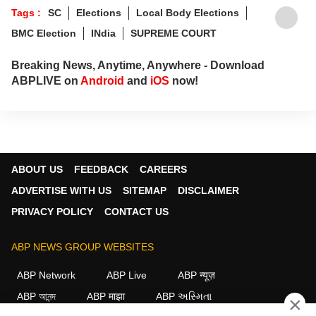
Tags :
SC
Elections
Local Body Elections
BMC Election
INdia
SUPREME COURT
Breaking News, Anytime, Anywhere - Download
ABPLIVE on
Android
and
iOS
now!
ABOUT US
FEEDBACK
CAREERS
ADVERTISE WITH US
SITEMAP
DISCLAIMER
PRIVACY POLICY
CONTACT US
ABP NEWS GROUP WEBSITES
ABP Network
ABP Live
ABP न्यूज़
ABP আনন্দ
ABP माझा
ABP અસ્મિતા
×