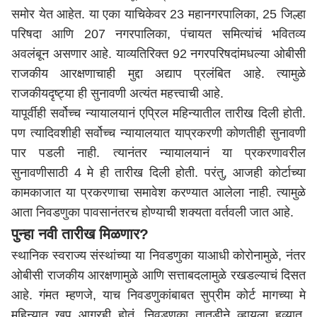
समोर येत आहेत. या एका याचिकेवर 23 महानगरपालिका, 25 जिल्हा
परिषदा आणि 207 नगरपालिका, पंचायत समित्यांचं भवितव्य
अवलंबून असणार आहे. याव्यतिरिक्त 92 नगरपरिषदांमधल्या ओबीसी
राजकीय आरक्षणाचाही मुद्दा अद्याप प्रलंबित आहे. त्यामुळे
राजकीयदृष्ट्या ही सुनावणी अत्यंत महत्त्वाची आहे.
यापूर्वीही सर्वोच्च न्यायालयानं एप्रिल महिन्यातील तारीख दिली होती.
पण त्यादिवशीही सर्वोच्च न्यायालयात याप्रकरणी कोणतीही सुनावणी
पार पडली नाही. त्यानंतर न्यायालयानं या प्रकरणावरील
सुनावणीसाठी 4 मे ही तारीख दिली होती. परंतु, आजही कोर्टाच्या
कामकाजात या प्रकरणाचा समावेश करण्यात आलेला नाही. त्यामुळे
आता निवडणुका पावसानंतरच होण्याची शक्यता वर्तवली जात आहे.
पुन्हा नवी तारीख मिळणार?
स्थानिक स्वराज्य संस्थांच्या या निवडणुका याआधी कोरोनामुळे, नंतर
ओबीसी राजकीय आरक्षणामुळे आणि सत्ताबदलामुळे रखडल्याचं दिसत
आहे. गंमत म्हणजे, याच निवडणुकांबाबत सुप्रीम कोर्ट मागच्या मे
महिन्यात खूप आग्रही होतं. निवडणुका तातडीने व्हायला हव्यात,