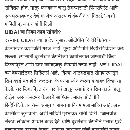
सांगितलं होतं, मात्र कनेक्शन चालू ठेवण्यासाठी फिंगरप्रिंट आणि
एक प्रमाणपत्र देणं गरजेचं असल्याचं कंपनीने सांगितलं,'' अशी
माहिती प्रभाकर यांनी दिली.
UIDAI चा नियम काय सांगतो?
दरम्यान, UIDAI च्या आदेशानुसार, ओटीपीने रिव्हेरिफिकेशन
केल्यानंतर कशाचीही गरज नाही. तुम्ही ओटीपीने रिव्हेरिफिकेशन करु
शकता, त्यासाठी दूरसंचार कंपनीच्या कार्यालयात जाण्याची किंवा
फिंगरप्रिंट आणि इतर कागदपत्र देण्याची गरज नाही, असं UIDAI
च्या वेबसाईटवर लिहिलेलं आहे. ''गेल्या आठवड्यात सोमवारपासून
सिम कार्ड बंद होतं. कस्टमर केअरला फोन करुन याबाबत विचारणा
केली. तर फिंगरप्रिंट देणं गरजेचं असून त्यानंतरच सिम कार्ड चालू
होईल, असं कस्टमर केअरने सांगितलं. मात्र ओटीपीने
रिव्हेरिफिकेशन केलं असून याबाबतचा नियम मला माहित आहे, असं
कंपनीला सुनावलं'', अशी माहिती प्रभाकर यांनी दिली. ''आमचीच
संस्था लोकांना आधार कार्ड देते आणि दूरसंचार कंपनीने मलाच मूर्ख
बनवण्याचा प्रयत्न केला'', याबद्दल प्रभाकर यांनी नाराजीही व्यक्त