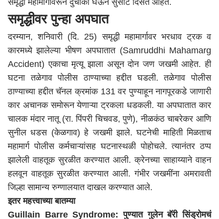
समृद्धी महामार्गावरून दुचाकी घेऊन सुसाट दिसत आहेत.
समृद्धीवर पुन्हा अपघात
दरम्यान, शनिवारी (दि. 25) समृद्धी महामार्गावर भरधाव ट्रक व
कारमध्ये झालेल्या भीषण अपघातात (Samruddhi Mahamarg
Accident) एकाचा मृत्यू झाला असून दोन जण जखमी आहेत. ही
घटना तळेगाव पोलीस ठाण्याच्या हद्दीत घडली. तळेगाव पोलीस
ठाण्याच्या हद्दीत चॅनल क्रमांक 131 वर पुण्याहून
नागपूर
कडे जाणारी
कार अचानक समोरून येणाऱ्या ट्रकला धडकली. या अपघातात कार
चालक मंदार नातू (रा. पिंपरी चिचवड,
पुणे
), नीळकंठ चाबरेकर आणि
सुनील धडस (केळगाव) हे जखमी झाले. घटनेची माहिती मिळताच
महामार्ग पोलीस कर्मचाऱ्यांसह घटनास्थळी पोहोचले. त्यानंतर ठप्प
झालेली वाहतूक सुरळीत करण्यात आली. क्रेनच्या साहाय्याने वाहन
हलवून वाहतूक सुरळीत करण्यात आली. गंभीर जखमींना
अमरावती
जिल्हा सामान्य रुग्णालयात दाखल करण्यात आले.
इतर महत्त्वाच्या बातम्या
Guillain Barre Syndrome: पुण्यात गुलेन बॅरी सिंड्रोमचं