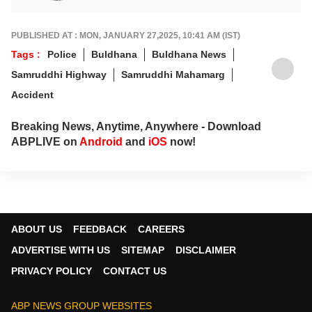
PUBLISHED AT : MON, JANUARY 27,2025, 10:41 AM (IST)
Tags :
Police
Buldhana
Buldhana News
Samruddhi Highway
Samruddhi Mahamarg
Accident
Breaking News, Anytime, Anywhere - Download
ABPLIVE on
Android
and
iOS
now!
ABOUT US
FEEDBACK
CAREERS
ADVERTISE WITH US
SITEMAP
DISCLAIMER
PRIVACY POLICY
CONTACT US
ABP NEWS GROUP WEBSITES