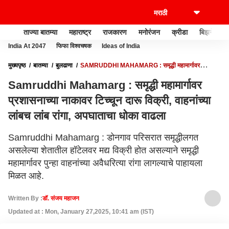
ताज्या बातम्या
महाराष्ट्र
राजकारण
मनोरंजन
क्रीडा
बिझनेस
India At 2047
फिफा विश्वचषक
Ideas of India
मुख्यपृष्ठ
बातम्या
बुलढाणा
SAMRUDDHI MAHAMARG : समृद्धी महामार्गावर
प्रशासनाच्या नाकावर टिच्चून दारू विक्री, वाहनांच्या लांबच लांब रांगा, अपघाताचा धोका वाढला
Samruddhi Mahamarg : समृद्धी महामार्गावर
प्रशासनाच्या नाकावर टिच्चून दारू विक्री, वाहनांच्या
लांबच लांब रांगा, अपघाताचा धोका वाढला
Samruddhi Mahamarg : डोनगाव परिसरात समृद्धीलगत
असलेल्या शेतातील हॉटेलवर मद्य विक्री होत असल्याने समृद्धी
महामार्गावर पुन्हा वाहनांच्या अवैधरित्या रांगा लागल्याचे पाहायला
मिळत आहे.
Written By :
डॉ. संजय महाजन
Updated at : Mon, January 27,2025, 10:41 am (IST)