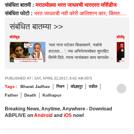
संबंधित बातमी :
मराठमोळ्या भरत जाधवची भारदस्त मर्सिडीज
संबंधित फोटो :
भरत जाधवची नवी कोरी आलिशान कार, किंमत….
संबंधित बातम्या >>
बॉलीवूड
बॉलीवूड
'मला नाना पाटेकर किळसवाणे, नकोसे
वाटतात... '; ज्या अभिनेत्यासोबत सुपरहिट
सिनेमे दिले, त्याच नानांबाबत काय म्हणालेल्या
डिंपल कपाडिया?
PUBLISHED AT : SAT, APRIL 22,2017, 8:02 AM (IST)
Tags :
Bharat Jadhav
निधन
कोल्हापूर
वडील
Father
Death
Kolhapur
Breaking News, Anytime, Anywhere - Download
ABPLIVE on
Android
and
iOS
now!