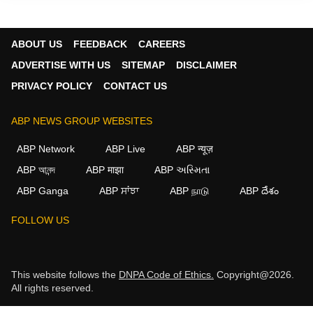
ABOUT US
FEEDBACK
CAREERS
ADVERTISE WITH US
SITEMAP
DISCLAIMER
PRIVACY POLICY
CONTACT US
ABP NEWS GROUP WEBSITES
ABP Network
ABP Live
ABP न्यूज़
ABP আনন্দ
ABP माझा
ABP અસ્મિતા
ABP Ganga
ABP ਸਾਂਝਾ
ABP நாடு
ABP దేశం
FOLLOW US
This website follows the
DNPA Code of Ethics.
Copyright@2026.
All rights reserved.