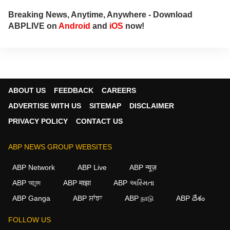
Breaking News, Anytime, Anywhere - Download
ABPLIVE on
Android
and
iOS
now!
ABOUT US
FEEDBACK
CAREERS
ADVERTISE WITH US
SITEMAP
DISCLAIMER
PRIVACY POLICY
CONTACT US
ABP NEWS GROUP WEBSITES
ABP Network
ABP Live
ABP न्यूज़
ABP আনন্দ
ABP माझा
ABP અસ્મિતા
×
ABP Ganga
ABP ਸਾਂਝਾ
ABP நாடு
ABP దేశం
We use cookies to improve your experience, analyze
traffic, and personalize content. By clicking "Allow", you
FOLLOW US
agree to our use of cookies.