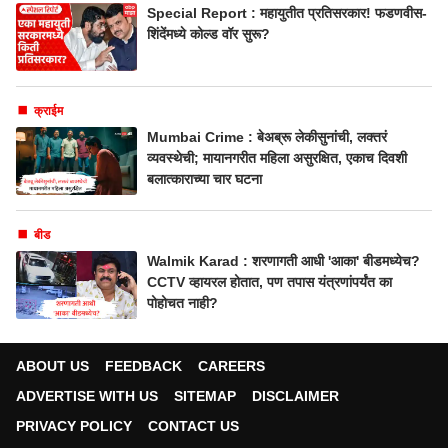
Special Report : महायुतीत प्रतिसरकार! फडणवीस-
शिंदेंमध्ये कोल्ड वॉर सुरू?
क्राईम
Mumbai Crime : बेअब्रू लेकीसुनांची, लक्तरं
व्यवस्थेची; मायानगरीत महिला असुरक्षित, एकाच दिवशी
बलात्काराच्या चार घटना
बीड
Walmik Karad : शरणागती आधी 'आका' बीडमध्येच?
CCTV व्हायरल होतात, पण तपास यंत्रणांपर्यंत का
पोहोचत नाही?
ABOUT US
FEEDBACK
CAREERS
ADVERTISE WITH US
SITEMAP
DISCLAIMER
PRIVACY POLICY
CONTACT US