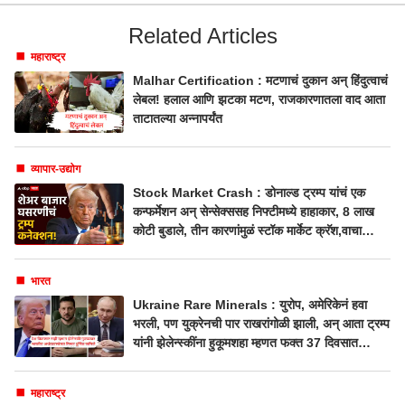
Related Articles
महाराष्ट्र
Malhar Certification : मटणाचं दुकान अन् हिंदुत्वाचं
लेबल! हलाल आणि झटका मटण, राजकारणातला वाद आता
ताटातल्या अन्नापर्यंत
व्यापार-उद्योग
Stock Market Crash : डोनाल्ड ट्रम्प यांचं एक
कन्फर्मेशन अन् सेन्सेक्ससह निफ्टीमध्ये हाहाकार, 8 लाख
कोटी बुडाले, तीन कारणांमुळं स्टॉक मार्केट क्रॅश,वाचा
सविस्तर
भारत
Ukraine Rare Minerals : युरोप, अमेरिकेनं हवा
भरली, पण युक्रेनची पार राखरांगोळी झाली, अन् आता ट्रम्प
यांनी झेलेन्स्कींना हुकूमशहा म्हणत फक्त 37 दिवसात
गुडघ्यावर आणले, दुर्मिळ खनिजांचा सौदा होणार!
महाराष्ट्र