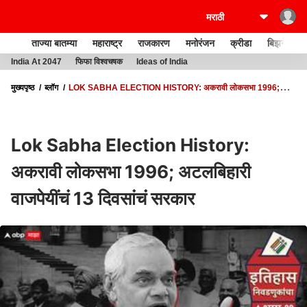
ताज्या बातम्या
महाराष्ट्र
राजकारण
मनोरंजन
क्रीडा
बिझनेस
India At 2047
फिफा विश्वचषक
Ideas of India
मुख्यपृष्ठ
ब्लॉग
LOK SABHA ELECTION HISTORY: अकरावी लोकसभा 1996;
अटलबिहारी वाजपेयींचं 13 दिवसांचं सरकार
Lok Sabha Election History:
अकरावी लोकसभा 1996; अटलबिहारी
वाजपेयींचं 13 दिवसांचं सरकार