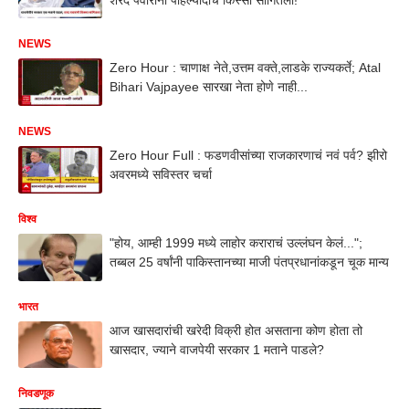
NEWS
Zero Hour : चाणाक्ष नेते,उत्तम वक्ते,लाडके राज्यकर्ते; Atal
Bihari Vajpayee सारखा नेता होणे नाही...
NEWS
Zero Hour Full : फडणवीसांच्या राजकारणाचं नवं पर्व? झीरो
अवरमध्ये सविस्तर चर्चा
विश्व
"होय, आम्ही 1999 मध्ये लाहोर कराराचं उल्लंघन केलं...";
तब्बल 25 वर्षांनी पाकिस्तानच्या माजी पंतप्रधानांकडून चूक मान्य
भारत
आज खासदारांची खरेदी विक्री होत असताना कोण होता तो
खासदार, ज्याने वाजपेयी सरकार 1 मताने पाडले?
निवडणूक