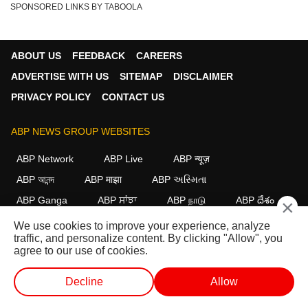
SPONSORED LINKS BY TABOOLA
ABOUT US
FEEDBACK
CAREERS
ADVERTISE WITH US
SITEMAP
DISCLAIMER
PRIVACY POLICY
CONTACT US
ABP NEWS GROUP WEBSITES
ABP Network
ABP Live
ABP न्यूज़
ABP আনন্দ
ABP माझा
ABP અસ્મિતા
ABP Ganga
ABP ਸਾਂਝਾ
ABP நாடு
ABP దేశం
×
We use cookies to improve your experience, analyze
FOLLOW US
traffic, and personalize content. By clicking "Allow", you
agree to our use of cookies.
Decline
Allow
This website follows the
DNPA Code of Ethics.
Copyright@2026.
All rights reserved.
लाईव्ह टीव्ही
शॉर्ट व्हिडीओ
व्हिडीओ
पॉडकास्ट