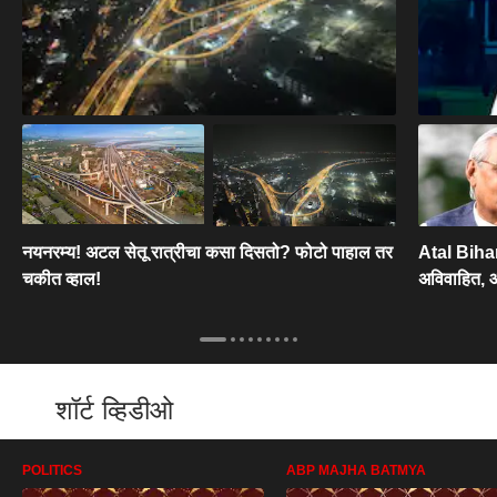
नयनरम्य! अटल सेतू रात्रीचा कसा दिसतो? फोटो पाहाल तर
Atal Bihar
चकीत व्हाल!
अविवाहित, आ
शॉर्ट व्हिडीओ
POLITICS
ABP MAJHA BATMYA