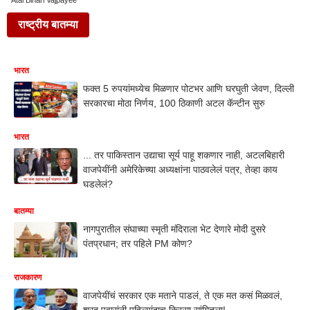
Atal Bihari Vajpayee
राष्ट्रीय बातम्या
भारत
फक्त 5 रुपयांमध्येच मिळणार पोटभर आणि घरघुती जेवण, दिल्ली
सरकारचा मोठा निर्णय, 100 ठिकाणी अटल कॅन्टीन सुरु
भारत
... तर पाकिस्तान उद्याचा सूर्य पाहू शकणार नाही, अटलबिहारी
वाजपेयींनी अमेरिकेच्या अध्यक्षांना पाठवलेलं पत्र, तेव्हा काय
घडलेलं?
बातम्या
नागपुरातील संघाच्या स्मृती मंदिराला भेट देणारे मोदी दुसरे
पंतप्रधान; तर पहिले PM कोण?
राजकारण
वाजपेयींचं सरकार एक मताने पाडलं, ते एक मत कसं मिळवलं,
शरद पवारांनी पहिल्यांदाच किस्सा सांगितला!